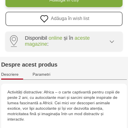
Adăuga în wish list
Disponibil
online
și în
aceste
magazine
:
Multistore Poșta Veche - str. Socoleni, 7
Despre acest produs
Multistore Centru - bd. Cantemir, 6
Descriere
Parametri
Jucarenia Buiucani Alfa
Activități distractive: Africa – o carte captivantă pentru copiii de
peste 2 ani, cu autocolante mari și sarcini simple inspirate de
Jucărenia Bălți - str. Alexandru Cel Bun, 5
lumea fascinantă a Africii. Cei mici vor descoperi animale
exotice, vor lipi autocolante și își vor dezvolta atenția,
Jucărenia Cahul - str. Ștefan cel Mare, 29А
motricitatea fină și imaginația într-un mod distractiv și
interactiv.
Jucarenia Ciocana - bd.Mircea cel Bătrân, 39