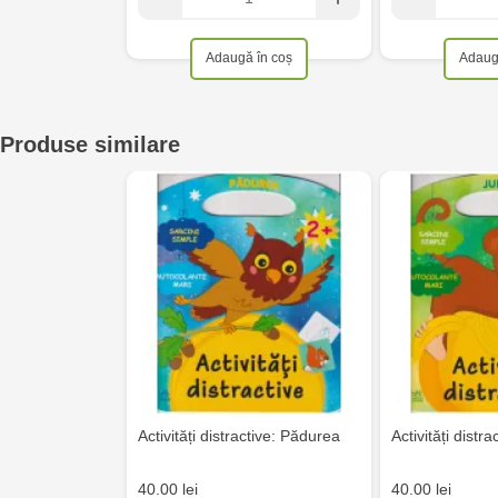
Adaugă în coș
Adaug
Produse similare
Activități distractive: Pădurea
Activități distr
40.00 lei
40.00 lei