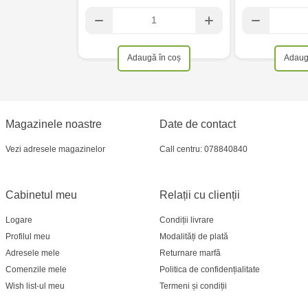
Adaugă în coș
Adaug
Magazinele noastre
Date de contact
Vezi adresele magazinelor
Call centru: 078840840
Cabinetul meu
Relații cu clienții
Logare
Condiții livrare
Profilul meu
Modalități de plată
Adresele mele
Returnare marfă
Comenzile mele
Politica de confidențialitate
Wish list-ul meu
Termeni și condiții