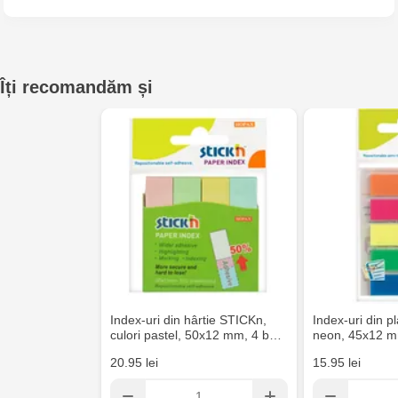
Multistore Telecentru - str. N. Testemițanu
Multistore Soroca - bd. Ștefan cel Mare, 110
Îți recomandăm și
MultiStore Căușeni- str. Iurii Gagarin 24
Index-uri din hârtie STICKn,
Index-uri din p
culori pastel, 50x12 mm, 4 b…
neon, 45x12 m
20.95 lei
15.95 lei