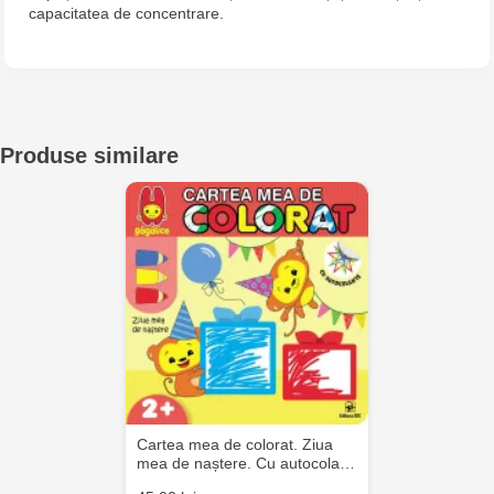
capacitatea de concentrare.
Jucarenia Ciocana - bd.Mircea cel Bătrân, 39
Multistore Telecentru - str. N. Testemițanu
Multistore Soroca - bd. Ștefan cel Mare, 110
Produse similare
MultiStore Căușeni- str. Iurii Gagarin 24
Cartea mea de colorat. Ziua
mea de naștere. Cu autocola…