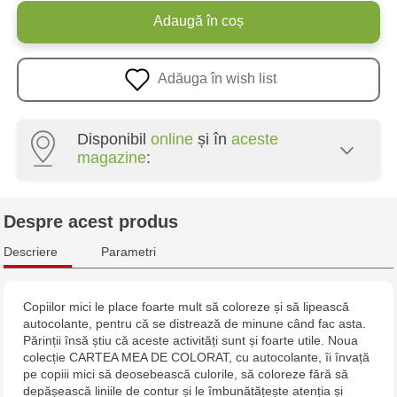
Adaugă în coș
Adăuga în wish list
Disponibil
online
și în
aceste
magazine
:
Multistore Poșta Veche - str. Socoleni, 7
Despre acest produs
Multistore Centru - bd. Cantemir, 6
Descriere
Parametri
Jucarenia Buiucani Alfa
Copiilor mici le place foarte mult să coloreze și să lipească
autocolante, pentru că se distrează de minune când fac asta.
Jucărenia Bălți - str. Alexandru Cel Bun, 5
Părinții însă știu că aceste activități sunt și foarte utile. Noua
colecție CARTEA MEA DE COLORAT, cu autocolante, îi învață
Jucărenia Cahul - str. Ștefan cel Mare, 29А
pe copiii mici să deosebească culorile, să coloreze fără să
depășească liniile de contur și le îmbunătățește atenția și