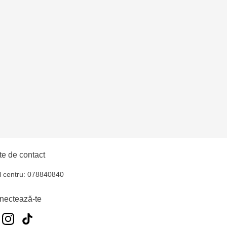
hul - str. Ștefan cel
elecentru - str. N.
u
oroca - bd. Ștefan cel
e de contact
l centru: 078840840
nectează-te