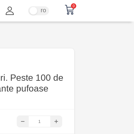
0
ru
ro
ri. Peste 100 de
ante pufoase