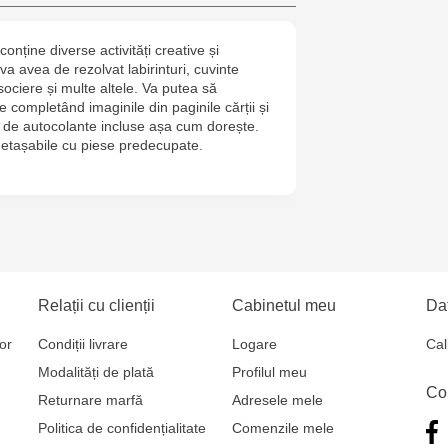
Cel Bun, 5
nține diverse activități creative și
Jucărenia Ca
va avea de rezolvat labirinturi, cuvinte
Mare, 29А
sociere și multe altele. Va putea să
 completând imaginile din paginile cărții și
 de autocolante incluse așa cum dorește.
Multistore T
detașabile cu piese predecupate.
Testemițan
Multistore S
Mare, 110
Relații cu clienții
Cabinetul meu
Dat
or
Condiții livrare
Logare
Cal
Modalități de plată
Profilul meu
Co
Returnare marfă
Adresele mele
Politica de confidențialitate
Comenzile mele