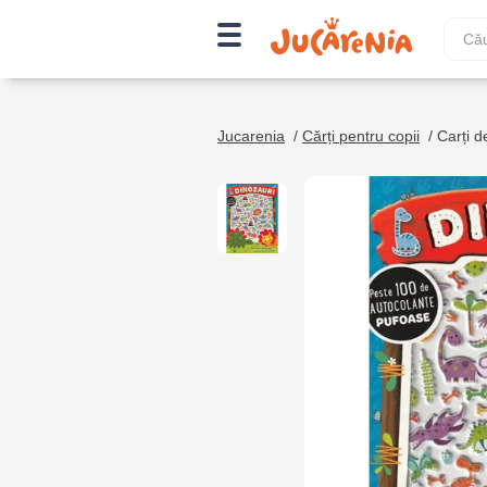
Jucarenia
/
Cărți pentru copii
/
Carți de