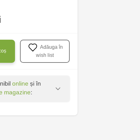
i
Adăuga în
coș
wish list
nibil
online
și în
e magazine
:
entru - bd. Cantemir,
lți - str. Alexandru