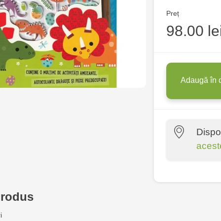
Preț
98.00 le
Adaugă în 
Dispo
acest
Multistore C
6
produs
Jucărenia Bă
i