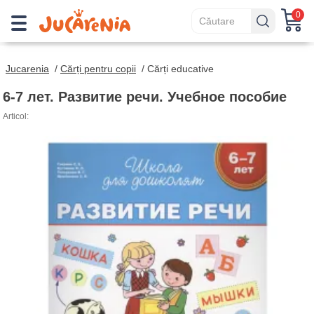
0
Jucarenia
/
Cărți pentru copii
/
Cărți educative
6-7 лет. Развитие речи. Учебное пособие
Articol: