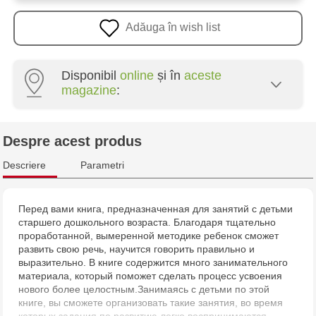
Adăuga în wish list
Disponibil
online
și în
aceste
magazine
:
Multistore Centru - bd. Cantemir, 6
Despre acest produs
Jucărenia Bălți - str. Alexandru Cel Bun, 5
Descriere
Parametri
Jucărenia Cahul - str. Ștefan cel Mare, 29А
Перед вами книга, предназначенная для занятий с детьми
старшего дошкольного возраста. Благодаря тщательно
проработанной, вымеренной методике ребенок сможет
развить свою речь, научится говорить правильно и
выразительно. В книге содержится много занимательного
материала, который поможет сделать процесс усвоения
нового более целостным.Занимаясь с детьми по этой
книге, вы сможете организовать такие занятия, во время