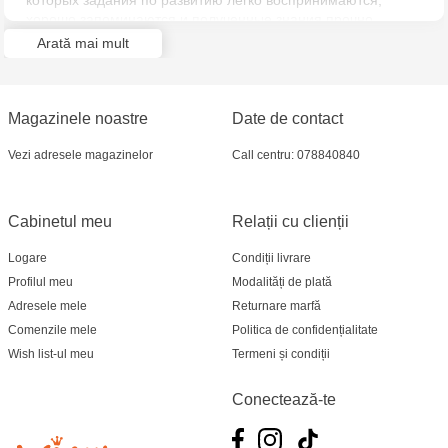
которых задания по развитию легко воспринимаются,
хорошо запоминаются и полученные знания прочно
закрепляются.Сложность заданий постепенно нарастает,
Arată mai mult
каждое следующее задание базируется на предыдущем,
более простом. Не стоит переходить к изучению нового
материала, если ребенок еще не усвоил того, что
пройдено.
Magazinele noastre
Date de contact
Vezi adresele magazinelor
Call centru: 078840840
Cabinetul meu
Relații cu clienții
Logare
Condiții livrare
Profilul meu
Modalități de plată
Adresele mele
Returnare marfă
Comenzile mele
Politica de confidențialitate
Wish list-ul meu
Termeni și condiții
Conectează-te