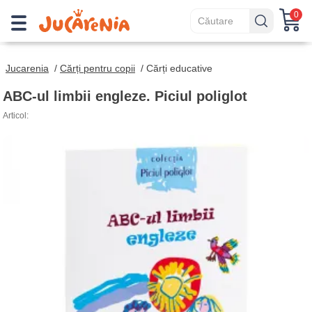
0
Jucarenia
/
Cărți pentru copii
/
Cărți educative
ABC-ul limbii engleze. Piciul poliglot
Articol: