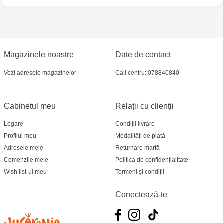
MultiStore Căușeni- str. Iurii Gagarin 24
Magazinele noastre
Date de contact
Vezi adresele magazinelor
Call centru: 078840840
Cabinetul meu
Relații cu clienții
Logare
Condiții livrare
Profilul meu
Modalități de plată
Adresele mele
Returnare marfă
Comenzile mele
Politica de confidențialitate
Wish list-ul meu
Termeni și condiții
Conectează-te