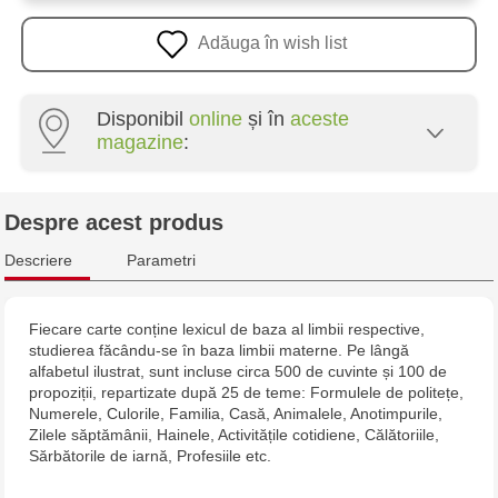
Adăuga în wish list
Disponibil
online
și în
aceste
magazine
:
Multistore Poșta Veche - str. Socoleni, 7
Despre acest produs
Multistore Centru - bd. Cantemir, 6
Descriere
Parametri
Jucărenia Bălți - str. Alexandru Cel Bun, 5
Fiecare carte conține lexicul de baza al limbii respective,
studierea făcându-se în baza limbii materne. Pe lângă
Jucărenia Cahul - str. Ștefan cel Mare, 29А
alfabetul ilustrat, sunt incluse circa 500 de cuvinte și 100 de
propoziții, repartizate după 25 de teme: Formulele de politețe,
Multistore Telecentru - str. N. Testemițanu
Numerele, Culorile, Familia, Casă, Animalele, Anotimpurile,
Zilele săptămânii, Hainele, Activitățile cotidiene, Călătoriile,
Sărbătorile de iarnă, Profesiile etc.
Multistore Soroca - bd. Ștefan cel Mare, 110