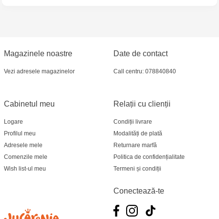
Magazinele noastre
Date de contact
Vezi adresele magazinelor
Call centru: 078840840
Cabinetul meu
Relații cu clienții
Logare
Condiții livrare
Profilul meu
Modalități de plată
Adresele mele
Returnare marfă
Comenzile mele
Politica de confidențialitate
Wish list-ul meu
Termeni și condiții
Conectează-te