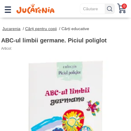
0
Jucarenia
/
Cărți pentru copii
/
Cărți educative
ABC-ul limbii germane. Piciul poliglot
Articol: