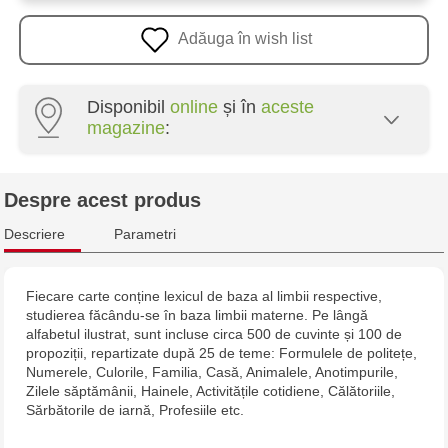
Adăuga în wish list
Disponibil
online
și în
aceste
magazine
:
Multistore Poșta Veche - str. Socoleni, 7
Despre acest produs
Multistore Centru - bd. Cantemir, 6
Descriere
Parametri
Fiecare carte conține lexicul de baza al limbii respective,
studierea făcându-se în baza limbii materne. Pe lângă
alfabetul ilustrat, sunt incluse circa 500 de cuvinte și 100 de
propoziții, repartizate după 25 de teme: Formulele de politețe,
Numerele, Culorile, Familia, Casă, Animalele, Anotimpurile,
Zilele săptămânii, Hainele, Activitățile cotidiene, Călătoriile,
Sărbătorile de iarnă, Profesiile etc.