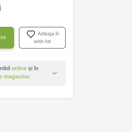
i
Adăuga în
coș
wish list
nibil
online
și în
e magazine
:
oșta Veche - str.
entru - bd. Cantemir,