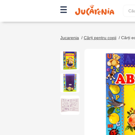
Jucarenia
/
Cărți pentru copii
/
Cărți e