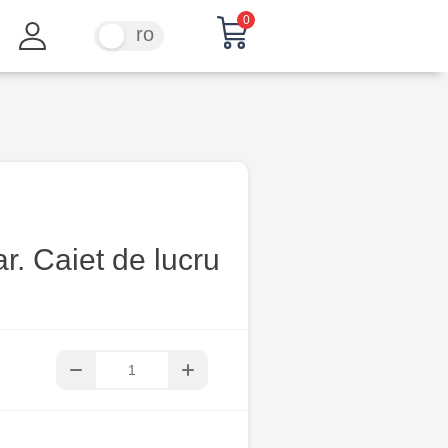
0
ru
ro
. Caiet de lucru