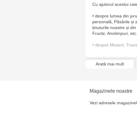
Cu ajutorul acestui caie
• despre lumea din jur
personală, Păsările și 
ținuturile noastre și di
Fructe, Anotimpuri, etc.
• despre Meserii, Transp
• să identifice literele 
Arată mai mult
• să scrie literele mari 
• să despartă în silabe
Magazinele noastre
• poziționarea în spațiu
Vezi adresele magazinel
și multe altele.