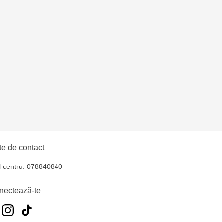
uiucani Alfa
lți - str. Alexandru
hul - str. Ștefan cel
iocana - bd.Mircea cel
elecentru - str. N.
e de contact
u
l centru: 078840840
oroca - bd. Ștefan cel
nectează-te