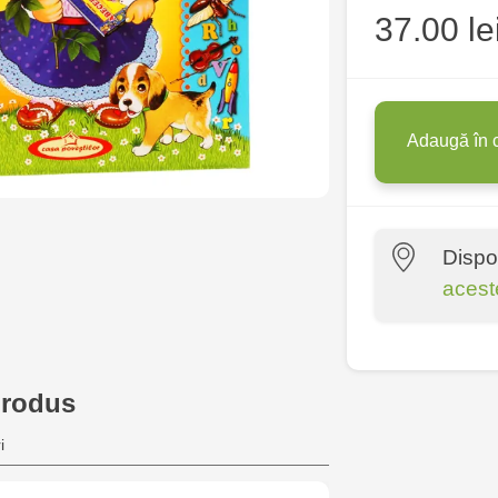
37.00 le
Adaugă în 
Dispo
acest
Multistore P
Socoleni, 7
produs
Multistore C
i
6