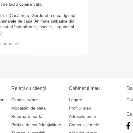
t de lucru copiii învață:
Jucarenia B
ul lor (Casă mea, Garderoba mea, Igienă
Jucărenia Bă
animalele de casă, Animale sălbatice din
n ținuturi îndepărtate, Insecte, Legume și
Cel Bun, 5
)
Jucărenia Ca
orturi, etc.
Mare, 29А
de tipar și sunetele
Jucarenia C
de tipar
Bătrân, 39
Multistore T
Relații cu clienții
Cabinetul meu
Dat
Testemițan
or
Condiții livrare
Logare
Cal
Modalități de plată
Profilul meu
Multistore S
Co
Returnare marfă
Adresele mele
Mare, 110
Politica de confidențialitate
Comenzile mele
Termeni și condiții
Wish list-ul meu