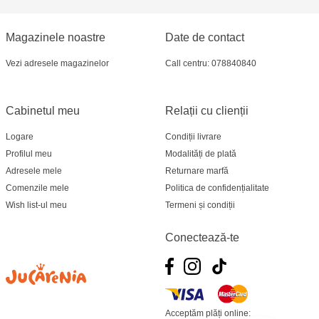
Magazinele noastre
Date de contact
Vezi adresele magazinelor
Call centru: 078840840
Cabinetul meu
Relații cu clienții
Logare
Condiții livrare
Profilul meu
Modalități de plată
Adresele mele
Returnare marfă
Comenzile mele
Politica de confidențialitate
Wish list-ul meu
Termeni și condiții
Conectează-te
Acceptăm plăți online: