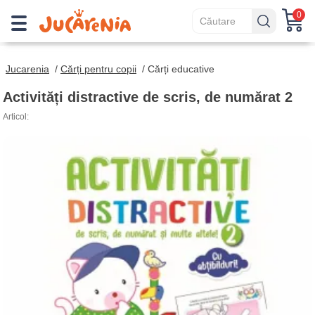
0
Jucarenia
/
Cărți pentru copii
/
Cărți educative
Activități distractive de scris, de numărat 2
Articol: