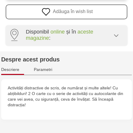
Adăuga în wish list
Disponibil
online
și în
aceste
magazine
:
Multistore Poșta Veche - str. Socoleni, 7
Despre acest produs
Multistore Centru - bd. Cantemir, 6
Descriere
Parametri
Jucărenia Bălți - str. Alexandru Cel Bun, 5
Activități distractive de scris, de numărat și multe altele! Cu
abțibilduri! 2 O carte cu o serie de activități cu autocolante din
Jucărenia Cahul - str. Ștefan cel Mare, 29А
care vei avea, cu siguranță, ceva de învățat. Să înceapă
distracția!
Multistore Telecentru - str. N. Testemițanu