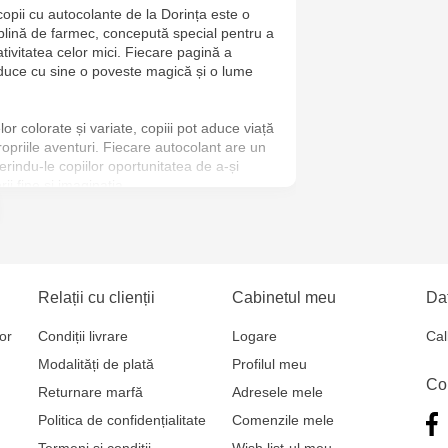
opii cu autocolante de la Dorința este o
Jucărenia Bă
plină de farmec, concepută special pentru a
Cel Bun, 5
ativitatea celor mici. Fiecare pagină a
duce cu sine o poveste magică și o lume
Jucărenia Ca
Mare, 29А
or colorate și variate, copiii pot aduce viață
ropriile aventuri. Fiecare autocolant are un
erindu-le copiilor oportunitatea de a-și
Multistore T
rii fine și imaginația.
Testemițan
Multistore S
Mare, 110
Relații cu clienții
Cabinetul meu
Dat
MultiStore C
or
Condiții livrare
Logare
Cal
Gagarin 24
Modalități de plată
Profilul meu
Co
Returnare marfă
Adresele mele
Politica de confidențialitate
Comenzile mele
Termeni și condiții
Wish list-ul meu