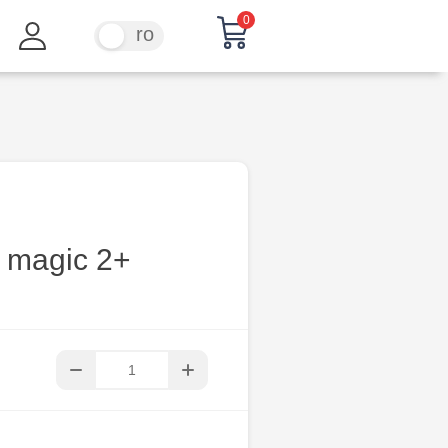
0
ru
ro
 magic 2+