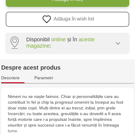
Adăuga în wish list
Disponibil
online
și în
aceste
magazine
:
Multistore Poșta Veche - str. Socoleni, 7
Despre acest produs
Multistore Centru - bd. Cantemir, 6
Descriere
Parametri
Jucarenia Buiucani Alfa
Nimeni nu se naște faimos. Chiar și personalitățile care au
contribuit în fel și chip la progresul omenirii la început au fost
Jucărenia Rîșcani - bd. Moscova, 2
doar niște copii. Mulți dintre ei au trecut, inițial, prin grele
încercări; cu toate acestea, greutățile s-au dovedit a fi acea
Jucărenia Bălți - str. Alexandru Cel Bun, 5
forță motorie care i-a propulsat înainte, spre împlinirea
visurilor și spre succesul care i-a făcut renumiți în întreaga
lume.
Jucărenia Cahul - str. Ștefan cel Mare, 29А