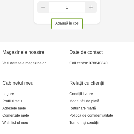
Adaugă în coș
Magazinele noastre
Date de contact
Vezi adresele magazinelor
Call centru: 078840840
Cabinetul meu
Relații cu clienții
Logare
Condiții livrare
Profilul meu
Modalități de plată
Adresele mele
Returnare marfă
Comenzile mele
Politica de confidențialitate
Wish list-ul meu
Termeni și condiții