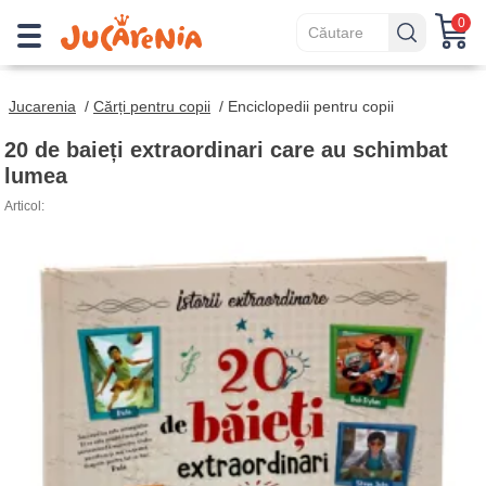
0
Jucarenia
/
Cărți pentru copii
/
Enciclopedii pentru copii
20 de baieți extraordinari care au schimbat
lumea
Articol: