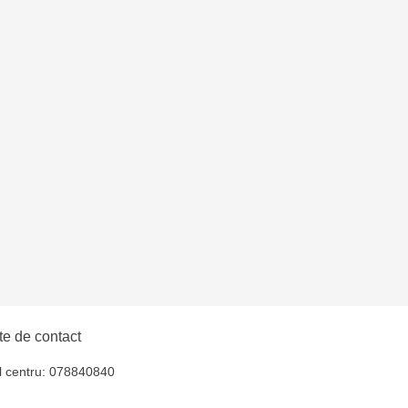
entru - bd. Cantemir,
uiucani Alfa
lți - str. Alexandru
hul - str. Ștefan cel
iocana - bd.Mircea cel
elecentru - str. N.
e de contact
u
l centru: 078840840
oroca - bd. Ștefan cel