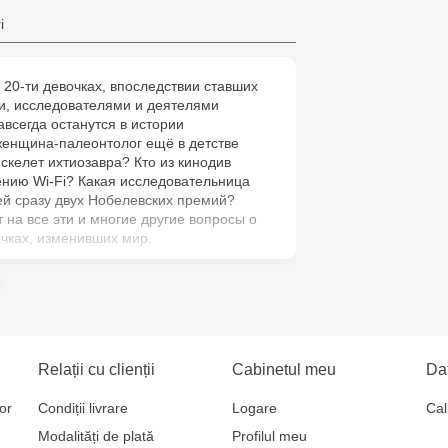
Multistore C
i
6
о 20-ти девочках, впоследствии ставших
Jucarenia B
, исследователями и деятелями
авсегда останутся в истории
Jucărenia Bă
женщина-палеонтолог ещё в детстве
скелет ихтиозавра? Кто из кинодив
Cel Bun, 5
ению Wi-Fi? Какая исследовательница
ей сразу двух Нобелевских премий?
Jucărenia Ca
 на все эти и многие другие вопросы о
чках, изменивших мир.
Mare, 29А
Jucarenia C
Bătrân, 39
Multistore T
Relații cu clienții
Cabinetul meu
Dat
Testemițan
or
Condiții livrare
Logare
Cal
Modalități de plată
Profilul meu
Multistore S