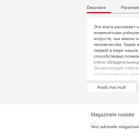
Descriere
Parametr
Эта книга расскажет 
знаменитыми учёными
искусств, чьи имена н
человечества. Какая 
первой в мире нашла 
способствовал появл
стала обладательниц
Энциклопедия ответит
необыкновенных дево
Arată mai mult
Magazinele noastre
Vezi adresele magazinel