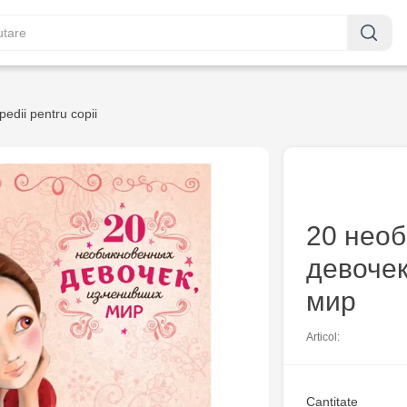
pedii pentru copii
20 нео
девоче
мир
Articol:
Cantitate