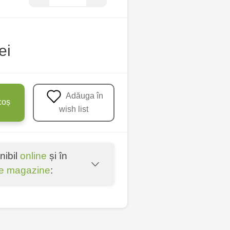
ei
Adăuga în
coș
wish list
nibil
online
și în
e magazine
:
oșta Veche - str.