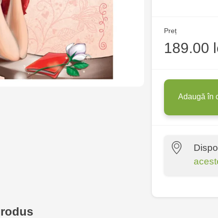
Preț
189.00 l
Adaugă în 
Dispo
acest
Multistore P
Socoleni, 7
produs