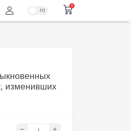
0
ru
ro
быкновенных
к, изменивших