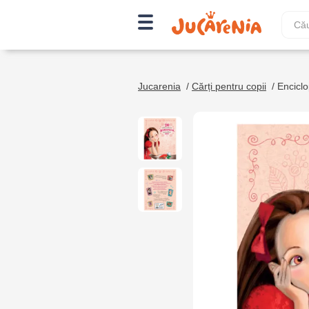
Jucarenia
/
Cărți pentru copii
/
Enciclo