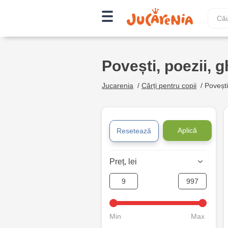
Povești, poezii, g
Jucarenia
/
Cărți pentru copii
/
Povești,
Aplică
Resetează
Preț, lei
Min
Max