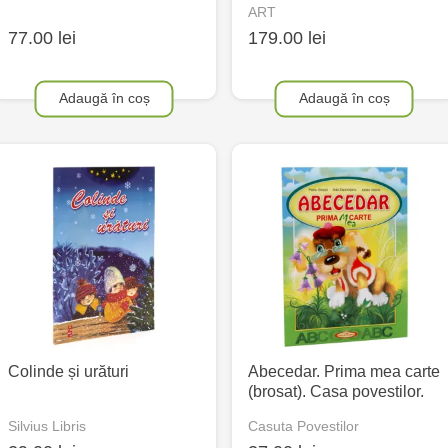
ART
77.00 lei
179.00 lei
Adaugă în coș
Adaugă în coș
Colinde și urături
Abecedar. Prima mea carte
(brosat). Casa povestilor.
Silvius Libris
Casuta Povestilor