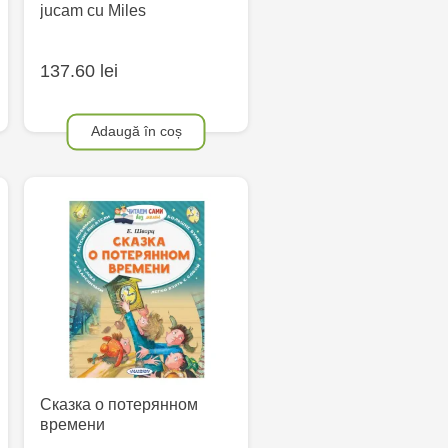
jucam cu Miles
137.60 lei
Adaugă în coș
Сказка о потерянном
времени