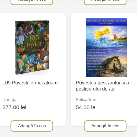
105 Povești fermecătoare
Povestea pescarului și a
peștișorului de aur
Dorința
Policadran
277.00 lei
54.00 lei
Adaugă în coș
Adaugă în coș