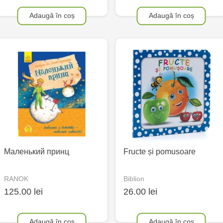
Adaugă în coș
Adaugă în coș
Маленький принц
Fructe și pomusoare
RANOK
Biblion
125.00 lei
26.00 lei
Adaugă în coș
Adaugă în coș