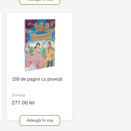
168 de pagini cu povești
Dorința
277.00 lei
Adaugă în coș