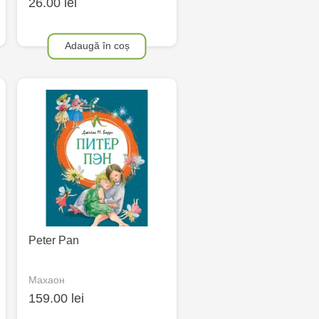
26.00 lei
Adaugă în coș
Peter Pan
Махаон
159.00 lei