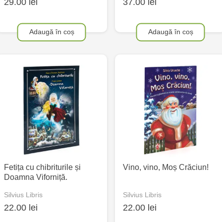
29.00 lei
37.00 lei
Adaugă în coș
Adaugă în coș
Fetița cu chibriturile și
Vino, vino, Moș Crăciun!
Doamna Viforniță.
Silvius Libris
Silvius Libris
22.00 lei
22.00 lei