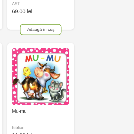
AST
69.00 lei
Adaugă în coș
Mu-mu
Biblion