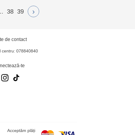
›
..
38
39
e de contact
l centru: 078840840
nectează-te
Acceptăm plăți