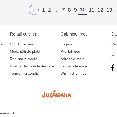
‹
10
1
2
...
7
8
9
11
12
13
.
Relații cu clienții
Cabinetul meu
Dat
or
Condiții livrare
Logare
Cal
Modalități de plată
Profilul meu
Co
Returnare marfă
Adresele mele
Politica de confidențialitate
Comenzile mele
Termeni și condiții
Wish list-ul meu
usiness SRL