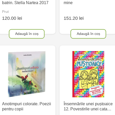
batrin. Stella Nartea 2017
mine
Prut
120.00 lei
151.20 lei
Adaugă în coș
Adaugă în coș
Anotimpuri colorate. Poezii
Însemnările unei puștoaice
pentru copii
12. Povestirile unei cata…