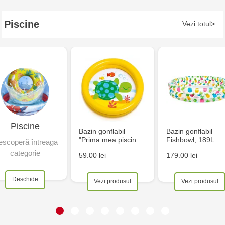
Piscine
Vezi totul
Piscine
Bazin gonflabil
Bazin gonflabil
"Prima mea piscin…
Fishbowl, 189L
scoperă întreaga
categorie
59.00 lei
179.00 lei
Deschide
Vezi produsul
Vezi produsul