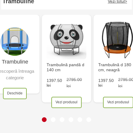
Trambuline
Vezi totul
Trambuline
Trambulină pandă d
Trambulină d 180
140 cm
cm, neagră
scoperă întreaga
categorie
2795.00
2795.0
1397.50
1397.50
lei
lei
lei
lei
Deschide
Vezi produsul
Vezi produsul