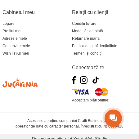
Cabinetul meu
Relații cu clienții
Logare
Condiții livrare
Profilul meu
Modalități de plată
Adresele mele
Returnare marfă
Comenzile mele
Politica de confidențialitate
Wish list-ul meu
Termeni și condiții
Conectează-te
Acceptăm plăți online:
Acest site aparține companiei Crafti Business SRL
operator de date cu caracter personal, înregistrat cu № 0003428
Dezvoltarea site-ului
Xsort Web Studio