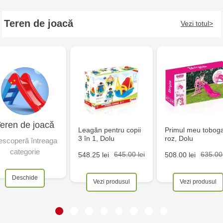
Teren de joacă
Vezi totul
eren de joacă
Leagăn pentru copii
Primul meu tobog
3 în 1, Dolu
roz, Dolu
scoperă întreaga
categorie
645.00 lei
635.00 
548.25 lei
508.00 lei
Deschide
Vezi produsul
Vezi produsul