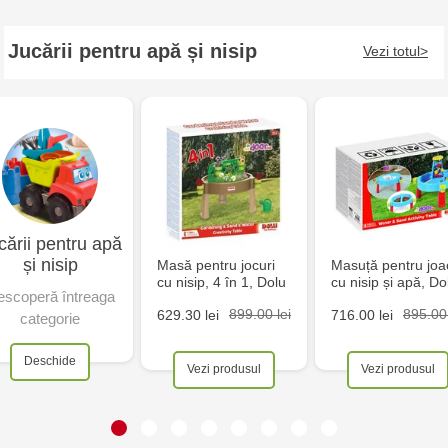
Jucării pentru apă și nisip
Vezi totul
cării pentru apă
și nisip
Masă pentru jocuri
Masuță pentru joa
cu nisip, 4 în 1, Dolu
cu nisip și apă, Do
scoperă întreaga
899.00 lei
895.00 
629.30 lei
716.00 lei
categorie
Deschide
Vezi produsul
Vezi produsul