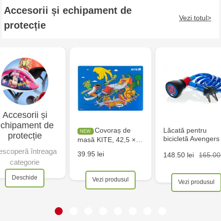
Accesorii și echipament de
Vezi totul
protecție
Accesorii și
echipament de
Covoraș de
Lăcată pentru
protecție
bicicletă Avengers
masă KITE, 42,5 ×…
scoperă întreaga
39.95 lei
165.00 
148.50 lei
categorie
Deschide
Vezi produsul
Vezi produsul