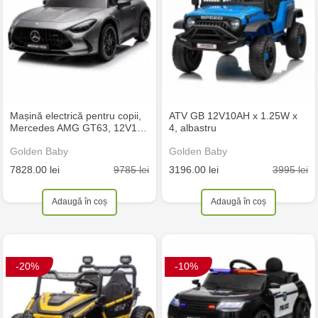
Mașină electrică pentru copii,
ATV GB 12V10AH x 1.25W x
Mercedes AMG GT63, 12V1…
4, albastru
Golden Baby
Golden Baby
9785 lei
3995 lei
7828.00 lei
3196.00 lei
Adaugă în coș
Adaugă în coș
-20%
-10%