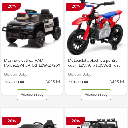
-20%
-20%
Mașină electrică RAM
Motocicleta electrica pentru
Police12V4.5AHx1,12Wx2+25Wx2
copii, 12V7AHx1,35Wx1 rosu
Golden Baby
Golden Baby
3095 lei
3495 lei
2476.00 lei
2796.00 lei
Adaugă în coș
Adaugă în coș
-20%
-20%