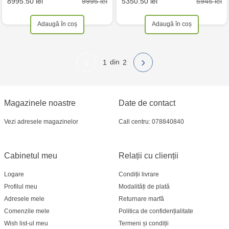
9995 lei
5945 lei
8995.50 lei
5350.50 lei
Adaugă în coș
Adaugă în coș
‹
›
1
2
Magazinele noastre
Date de contact
Vezi adresele magazinelor
Call centru: 078840840
Cabinetul meu
Relații cu clienții
Logare
Condiții livrare
Profilul meu
Modalități de plată
Adresele mele
Returnare marfă
Comenzile mele
Politica de confidențialitate
Wish list-ul meu
Termeni și condiții