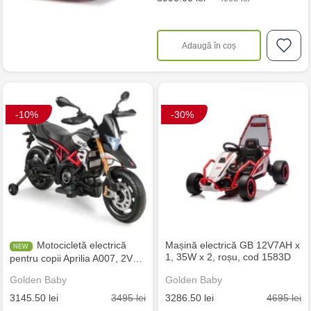
Adaugă în coș
-10%
-30%
Motocicletă electrică
Mașină electrică GB 12V7AH x
1, 35W x 2, roșu, cod 1583D
pentru copii Aprilia A007, 2V…
Golden Baby
Golden Baby
3495 lei
4695 lei
3145.50 lei
3286.50 lei