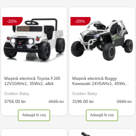
-20%
-20%
Mașină electrică Toyota FJ45
Mașină electrică Buggy
12V10AHx1, 35Wx2, albă
Kawasaki 24V5AHx1, 45Wx…
Golden Baby
Golden Baby
4695 lei
3995 lei
3756.00 lei
3196.00 lei
Adaugă în coș
Adaugă în coș