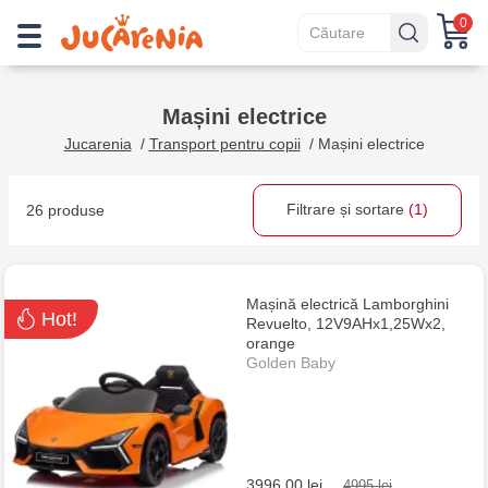
0
Mașini electrice
Jucarenia
/
Transport pentru copii
/
Mașini electrice
Filtrare și sortare
(1)
26 produse
Mașină electrică Lamborghini
Hot!
Revuelto, 12V9AHx1,25Wx2,
оrange
Golden Baby
3996.00 lei
4995 lei