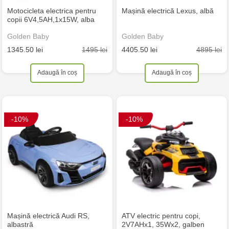
Motocicleta electrica pentru
Mașină electrică Lexus, albă
copii 6V4,5AH,1x15W, alba
Golden Baby
Golden Baby
1495 lei
4895 lei
1345.50 lei
4405.50 lei
Adaugă în coș
Adaugă în coș
-10%
-10%
Mașină electrică Audi RS,
ATV electric pentru copi,
albastră
2V7AHx1, 35Wx2, galben