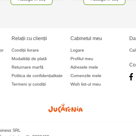
Relații cu clienții
Cabinetul meu
Dat
or
Condiții livrare
Logare
Cal
Modalități de plată
Profilul meu
Co
Returnare marfă
Adresele mele
Politica de confidențialitate
Comenzile mele
Termeni și condiții
Wish list-ul meu
usiness SRL