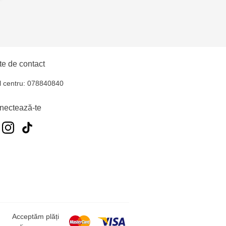
e de contact
l centru: 078840840
nectează-te
Acceptăm plăți