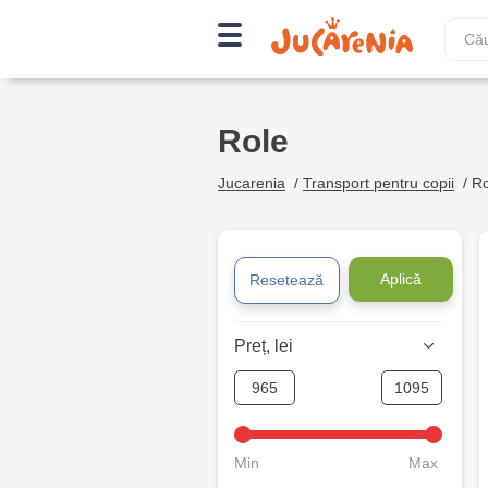
Role
Jucarenia
/
Transport pentru copii
/
Ro
Aplică
Resetează
Preț, lei
Min
Max