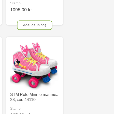
Stamp
1095.00 lei
Adaugă în coș
STM Role Minnie marimea
28, cod 44110
Stamp