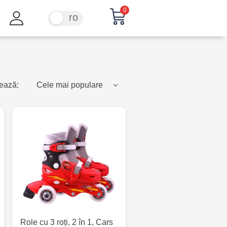
0
ru
ro
ează:
Cele mai populare
Role cu 3 roți, 2 în 1, Cars