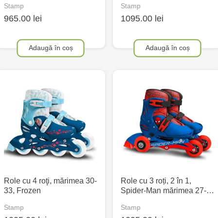
Stamp
Stamp
965.00 lei
1095.00 lei
Adaugă în coș
Adaugă în coș
Role cu 4 roţi, mărimea 30-
Role cu 3 roți, 2 în 1,
33, Frozen
Spider-Man mărimea 27-…
Stamp
Stamp