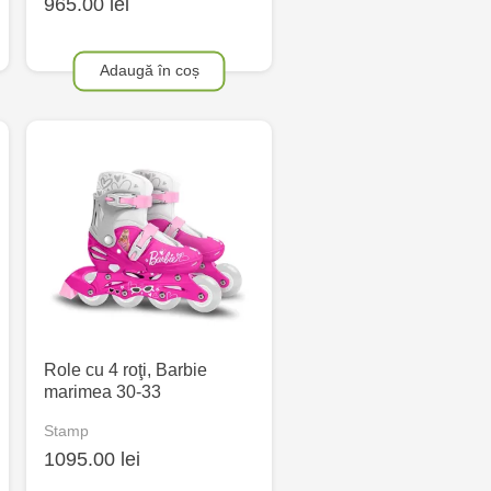
965.00 lei
Adaugă în coș
Role cu 4 roţi, Barbie
marimea 30-33
Stamp
1095.00 lei