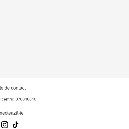
lți- EviMall, et2
oroca - bd. Ștefan cel
ăușeni- str. Iurii
e de contact
l centru: 078840840
nectează-te