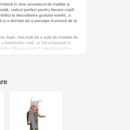
 îmbină în sine amestecul de tradiție și
Jucarenia B
doială, cadoul perfect pentru fiecare copil!
tribui la dezvoltarea gustului estetic, a
Jucărenia R
ii și a dorinței de a percepe frumosul de la
2
tonio Juan, mai mult de o sută de modele de
Jucărenia Bă
a bebelușilor reali, ce întruchipează în
opiilor. Păpușa poate fi selectată pentru
Cel Bun, 5
Jucărenia Ca
nate integral într-un mod unic și artizanal,
 cele mai mici detalii. Fiecare păpușă
Mare, 29А
eră de artă!
are
Jucarenia C
Bătrân, 39
Multistore T
Testemițan