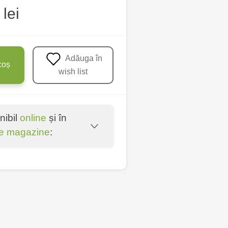
lei
Adăuga în
coș
wish list
nibil
online
și în
e magazine
:
oșta Veche - str.
entru - bd. Cantemir,