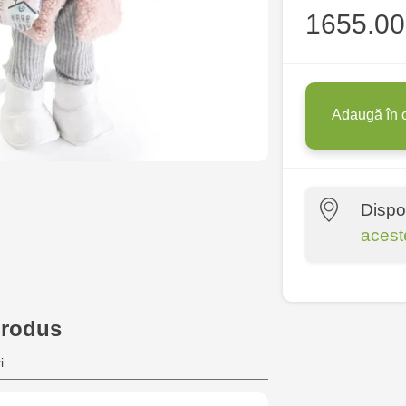
1655.00 
Adaugă în 
Dispo
acest
Multistore P
Socoleni, 7
produs
Multistore C
i
6