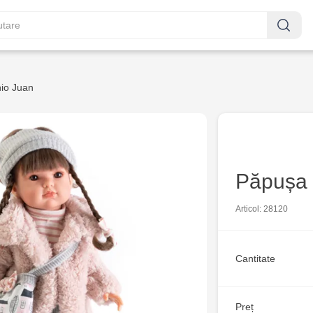
io Juan
Păpușa 
Articol: 28120
Cantitate
Preț