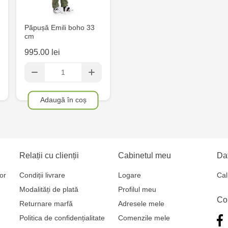
Jucărenia Bă
Multistore S
Păpușă Emili boho 33
cm
Mare, 110
995.00 lei
MultiStore C
Gagarin 24
Adaugă în coș
Relații cu clienții
Cabinetul meu
Dat
or
Condiții livrare
Logare
Cal
Modalități de plată
Profilul meu
Co
Returnare marfă
Adresele mele
Politica de confidențialitate
Comenzile mele