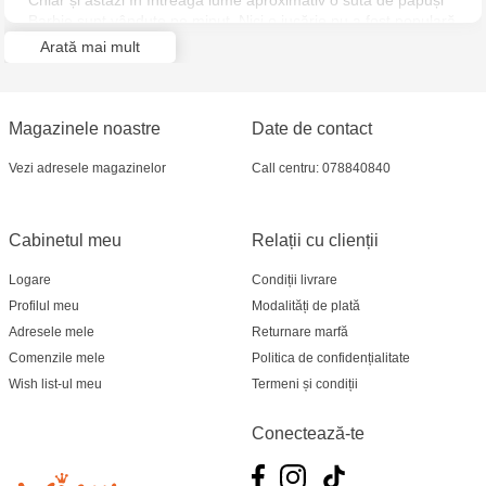
Chiar și astăzi în întreaga lume aproximativ o sută de păpuși
Barbie sunt vândute pe minut. Nici o jucărie nu a fost populară
atât de mult timp. Iar secretul unei asemenea popularități nu
Arată mai mult
se află în aparența păpușii. Secretul este în libertatea pe care
o dă copiilor. Libertatea de a fi ceea ce vrei.
Magazinele noastre
Date de contact
Vezi adresele magazinelor
Call centru: 078840840
Cabinetul meu
Relații cu clienții
Logare
Condiții livrare
Profilul meu
Modalități de plată
Adresele mele
Returnare marfă
Comenzile mele
Politica de confidențialitate
Wish list-ul meu
Termeni și condiții
Conectează-te