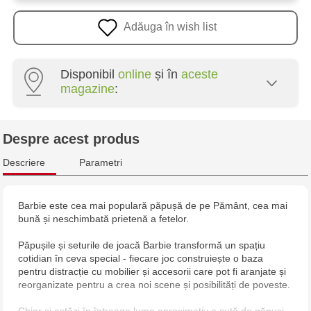
Adăuga în wish list
Disponibil
online
și în
aceste
magazine
:
Multistore Centru - bd. Cantemir, 6
Despre acest produs
Jucărenia Bălți - str. Alexandru Cel Bun, 5
Descriere
Parametri
Barbie este cea mai populară păpușă de pe Pământ, cea mai
bună și neschimbată prietenă a fetelor.
Păpușile și seturile de joacă Barbie transformă un spațiu
cotidian în ceva special - fiecare joc construiește o baza
pentru distracție cu mobilier și accesorii care pot fi aranjate și
reorganizate pentru a crea noi scene și posibilități de poveste.