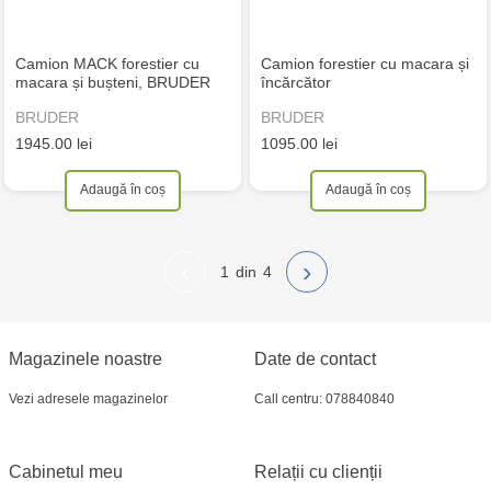
Camion MACK forestier cu
Camion forestier cu macara și
macara și bușteni, BRUDER
încărcător
BRUDER
BRUDER
1945.00 lei
1095.00 lei
Adaugă în coș
Adaugă în coș
‹
›
1
4
Magazinele noastre
Date de contact
Vezi adresele magazinelor
Call centru: 078840840
Cabinetul meu
Relații cu clienții