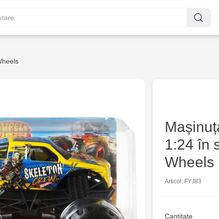
Wheels
Mașinuț
1:24 în 
Wheels
Articol: FYJ83
Cantitate