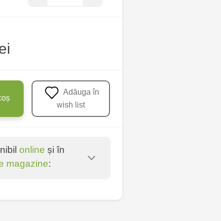
ei
Adăuga în
coș
wish list
nibil
online
și în
e magazine
:
oșta Veche - str.