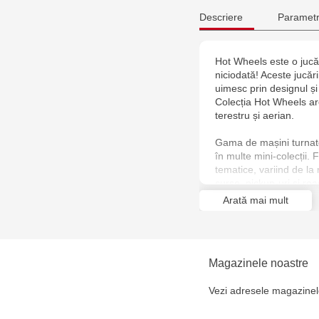
Descriere
Parametr
Hot Wheels este o jucări
niciodată! Aceste jucări
uimesc prin designul și c
Colecția Hot Wheels ar
terestru și aerian.
Gama de mașini turnat
în multe mini-colecții. 
tematice, variind de la
curse, pickup-uri și ro
neobișnuit.
Arată mai mult
Sunt alese pentru colecț
durabile în timp, extrem
surprinzătoare.
Magazinele noastre
Vezi adresele magazinel