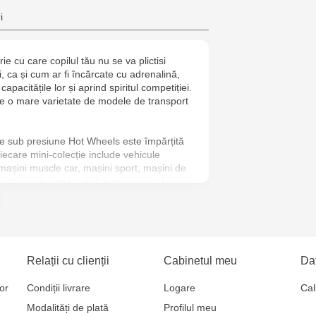
Multistore C
i
6
e cu care copilul tău nu se va plictisi
Jucarenia B
i, ca și cum ar fi încărcate cu adrenalină,
apacitățile lor și aprind spiritul competiției.
Jucărenia R
e o mare varietate de modele de transport
2
e sub presiune Hot Wheels este împărțită
Jucărenia Bă
Fiecare mini-colecție include vehicule
 mașini muscle car, mașini sport, mașini de
Cel Bun, 5
adster-uri în vogă, până la mașini cu design
Jucărenia Ca
ie, sau distracție, sunt funcționale și
Mare, 29А
 de imaginative ce se disting cu detalii
Jucarenia C
Relații cu clienții
Cabinetul meu
Dat
Bătrân, 39
or
Condiții livrare
Logare
Cal
Modalități de plată
Profilul meu
Multistore T