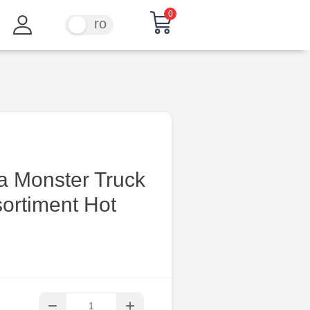
0
ru
ro
a Monster Truck
sortiment Hot