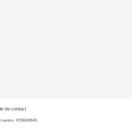
entru - bd. Cantemir,
uiucani Alfa
îșcani - bd. Moscova,
lți - str. Alexandru
hul - str. Ștefan cel
iocana - bd.Mircea cel
e de contact
l centru: 078840840
elecentru - str. N.