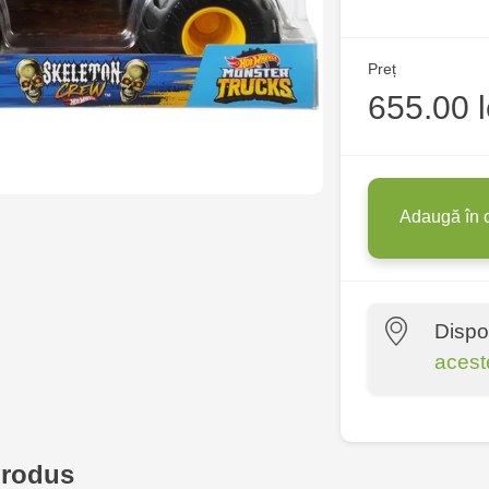
Preț
655.00 l
Adaugă în 
Dispo
acest
Multistore P
Socoleni, 7
produs