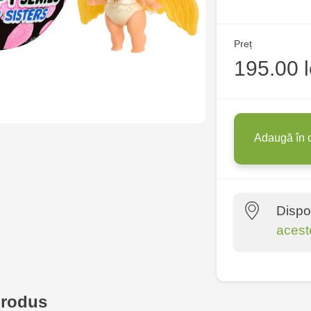
Preț
195.00 l
Adaugă în 
Dispo
acest
Multistore P
Socoleni, 7
produs