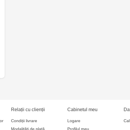
Testemițan
Multistore S
Mare, 110
Jucărenia Bă
Relații cu clienții
Cabinetul meu
Dat
or
Condiții livrare
Logare
Cal
Modalități de plată
Profilul meu