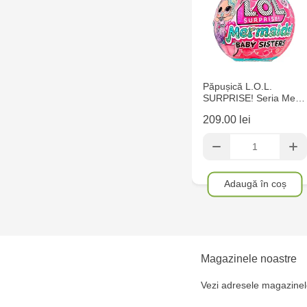
- un inel-breloc,
- instrucțiuni.
Păpușică L.O.L.
SURPRISE! Seria Me…
209.00 lei
Adaugă în coș
Magazinele noastre
Vezi adresele magazinel