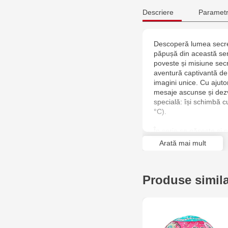
Descriere
Parametr
Descoperă lumea secret
păpușă din această seri
poveste și misiune secr
aventură captivantă de 
imagini unice. Cu ajutor
mesaje ascunse și dezv
specială: își schimbă 
°C).
În serie se găsește și 
deveni o adevărată biju
Arată mai mult
reutilizată - servește 
breloc elegant datorită 
Produse simil
Setul include:
- 1 păpușă-surioară L.
- un accesoriu sau o p
- un mesaj secret,
- o lupă de spion,
- o bilă-surpriză,