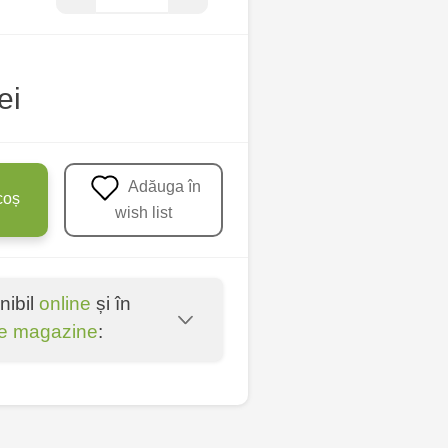
ei
Adăuga în
coș
wish list
nibil
online
și în
e magazine
:
oșta Veche - str.