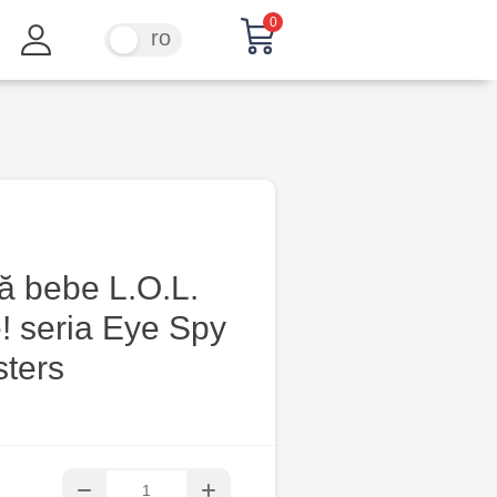
0
ru
ro
ă bebe L.O.L.
! seria Eye Spy
sters