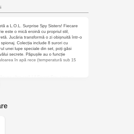
Multistore C
i
6
ă a L.O.L. Surprise Spy Sisters! Fiecare
Jucarenia B
e este o mică eroină cu propriul stil,
etă. Jucăria transformă o zi obișnuită într-o
Jucărenia R
spionaj. Colecția include 8 surori cu
ul unei lupe speciale din set, poți găsi
2
ălui secrete. Păpușile au o funcție
culoarea în apă rece (temperatură sub 15
Jucărenia Bă
Cel Bun, 5
păpușa ultra-rară Lil Secret Spy, care va
terie a colecției. Mingea-surpriză poate fi
Jucărenia Ca
ca recipient pentru păstrarea păpușii sau ca
inelului de fixare.
Mare, 29А
are
Jucarenia C
O.L. Surprise,
ereche de pantofi,
Bătrân, 39
Multistore T