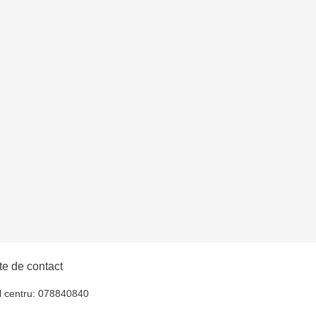
u
oroca - bd. Ștefan cel
lți- EviMall, et2
e de contact
l centru: 078840840