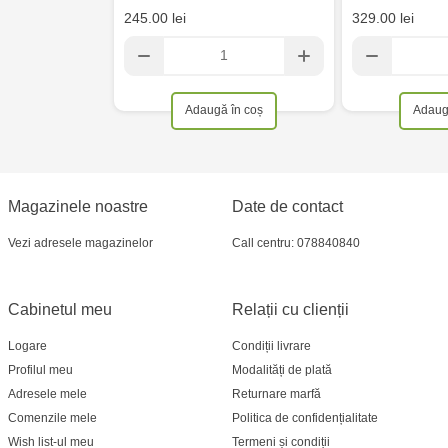
245.00 lei
329.00 lei
Adaugă în coș
Adaug
Magazinele noastre
Date de contact
Vezi adresele magazinelor
Call centru: 078840840
Cabinetul meu
Relații cu clienții
Logare
Condiții livrare
Profilul meu
Modalități de plată
Adresele mele
Returnare marfă
Comenzile mele
Politica de confidențialitate
Wish list-ul meu
Termeni și condiții