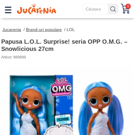
0
Jucarenia
/
Brand-uri populare
/
LOL
Papusa L.O.L. Surprise! seria OPP O.M.G. –
Snowlicious 27cm
Articol: 989899