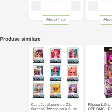
Adaugă în coș
Adaug
Produse similare
Cap păpușă pentru L.O.L.
Păpușa L.O.L. 
Surprise! Tweens seria Surpr…
OPP OMG - Rol