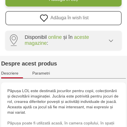
Adăuga în wish list
Disponibil
online
și în
aceste
magazine
:
Multistore Poșta Veche - str. Socoleni, 7
Despre acest produs
Multistore Centru - bd. Cantemir, 6
Descriere
Parametri
Jucarenia Buiucani Alfa
Păpușa LOL este destinată jocurilor pentru copii, colecționării
și dezvoltării imaginației. Jucăria este potrivită pentru jocuri de
Jucărenia Rîșcani - bd. Moscova, 2
rol, crearea diferitelor povești și activități individuale de joacă.
Aceasta ajută ca jocul să fie mai interesant, mai expresiv și
Jucărenia Bălți - str. Alexandru Cel Bun, 5
mai variat.
Păpușa poate fi utilizată acasă, în camera copilului, în spații
Jucărenia Cahul - str. Ștefan cel Mare, 29А