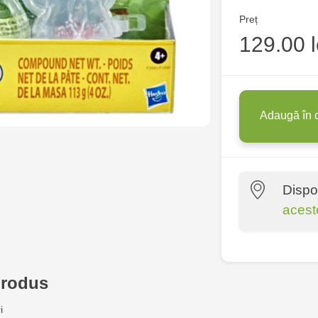
Preț
129.00 l
Adaugă în 
Dispo
acest
Multistore C
6
produs
Jucărenia Bă
i