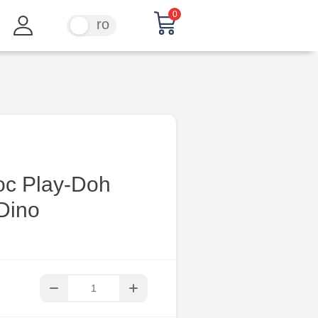
0
ru
ro
joc Play-Doh
Dino