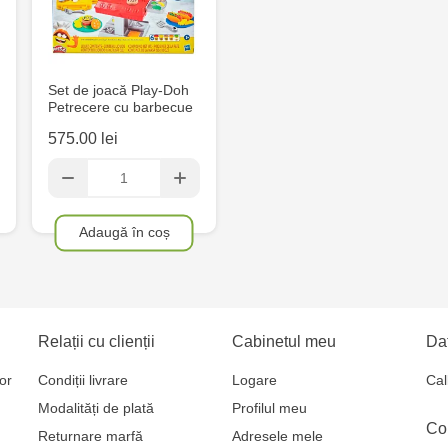
Set de joacă Play-Doh
Petrecere cu barbecue
575.00 lei
Adaugă în coș
Relații cu clienții
Cabinetul meu
Dat
or
Condiții livrare
Logare
Cal
Modalități de plată
Profilul meu
Co
Returnare marfă
Adresele mele