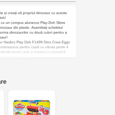
Cel Bun, 5
ie și creați-vă propriul dinozaur cu aceste
Doh!
at cu un compus alunecos Play-Doh Slime
inozaur din plastic. Asamblați scheletul
 forma dinozaurilor cu două culori pentru a
saur!
aur Hasbro Play Doh F1499 Dino Crew Eggs
ntosaurus pentru copiii cu vârsta peste 4
xcelentă pentru arte și meserii cu tematică
dou pentru copii.
ceste ouă de dinozaur de jucărie pentru a
 dinozaur și un alunecos Play-Doh Slime
 verde). Dezgropați oasele dinozaurului și
mblați scheletul și completați forma de
are
entru a crea un brontosaur colorat. Acest
u setul LAVA BONES ISLAND (vândut
i descrierile care însoțesc produsul pot
e. Producătorul poate modifica designul,
amentul produsului fără a anunța vânzătorul.
importanți pentru dvs. atunci când
260g