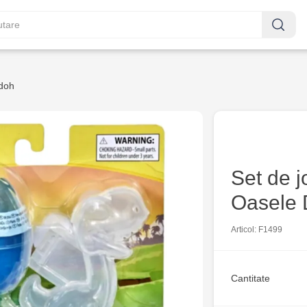
doh
Set de 
Oasele 
Articol: F1499
Cantitate