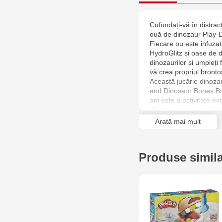
Cufundați-vă în distracț
ouă de dinozaur Play-
Fiecare ou este infuz
HydroGlitz și oase de d
dinozaurilor și umpleți
vă crea propriul bronto
Această jucărie dinoz
and Dinosaur Bones Bro
ani este o activitate e
dinozaur sau un mic ca
Caracteristici: Hatch a
Arată mai mult
dezvălui un schelet de
HydroGlitz (albastru și
plastilina din ouă, asa
Produse simil
dinozaur transparent p
set este compatibil c
separat). Fotografiile ș
diferi de cele original
specificațiile și echip
Specificați parametrii 
comandați. Greutate: 