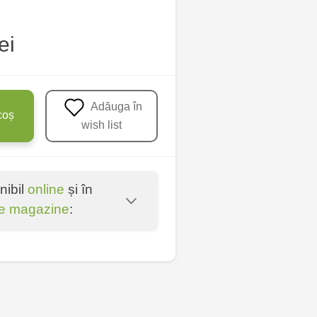
ei
Adăuga în
coș
wish list
nibil
online
și în
e magazine
:
entru - bd. Cantemir,
lți - str. Alexandru