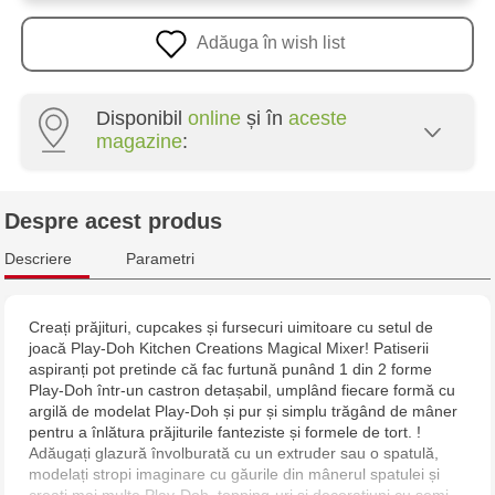
Adăuga în wish list
Disponibil
online
și în
aceste
magazine
:
Multistore Poșta Veche - str. Socoleni, 7
Despre acest produs
Multistore Centru - bd. Cantemir, 6
Descriere
Parametri
Jucărenia Rîșcani - bd. Moscova, 2
Creați prăjituri, cupcakes și fursecuri uimitoare cu setul de
joacă Play-Doh Kitchen Creations Magical Mixer! Patiserii
Jucarenia Buiucani Alfa
aspiranți pot pretinde că fac furtună punând 1 din 2 forme
Play-Doh într-un castron detașabil, umplând fiecare formă cu
Jucărenia Bălți - str. Alexandru Cel Bun, 5
argilă de modelat Play-Doh și pur și simplu trăgând de mâner
pentru a înlătura prăjiturile fanteziste și formele de tort. !
Adăugați glazură învolburată cu un extruder sau o spatulă,
Jucărenia Cahul - str. Ștefan cel Mare, 29А
modelați stropi imaginare cu găurile din mânerul spatulei și