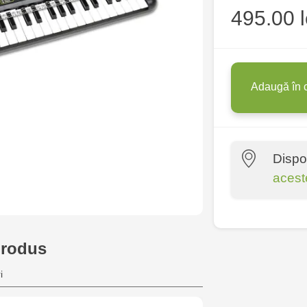
495.00 l
Adaugă în 
Dispo
acest
Multistore C
6
produs
Jucărenia Bă
i
Cel Bun, 5