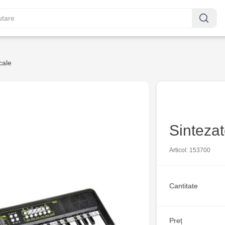
cale
Sintezat
Articol: 153700
Cantitate
Preț