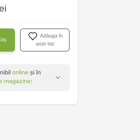
ei
Adăuga în
coș
wish list
nibil
online
și în
e magazine
:
entru - bd. Cantemir,
lți - str. Alexandru