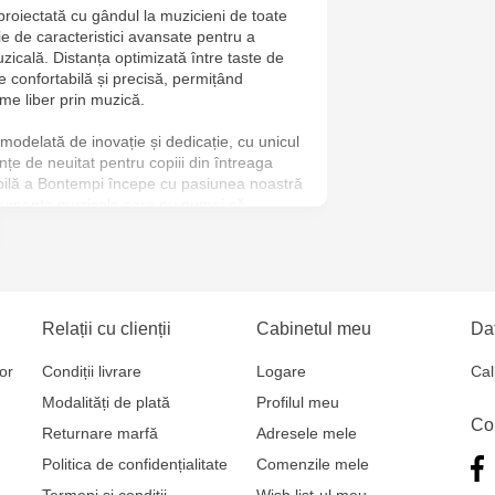
 proiectată cu gândul la muzicieni de toate
Jucărenia Ca
rie de caracteristici avansate pentru a
Mare, 29А
icală. Distanța optimizată între taste de
 confortabilă și precisă, permițând
rime liber prin muzică.
Multistore S
Mare, 110
odelată de inovație și dedicație, cu unicul
țe de neuitat pentru copiii din întreaga
ibilă a Bontempi începe cu pasiunea noastră
strumente muzicale care nu numai că
jează creativitatea și dezvoltarea cognitivă.
 mult decât o simplă jucărie, este o
 descoperirii și a învățării.
Relații cu clienții
Cabinetul meu
Dat
or
Condiții livrare
Logare
Cal
Modalități de plată
Profilul meu
Co
Returnare marfă
Adresele mele
Politica de confidențialitate
Comenzile mele
Termeni și condiții
Wish list-ul meu