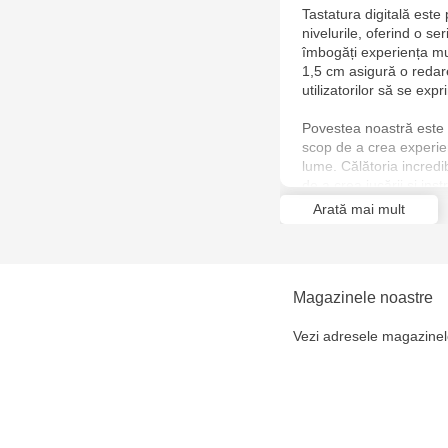
Tastatura digitală este
nivelurile, oferind o se
îmbogăți experiența muz
1,5 cm asigură o redare
utilizatorilor să se exp
Povestea noastră este m
scop de a crea experien
lume. Călătoria incred
de a crea jucării și in
distrează, dar și încura
Arată mai mult
Fiecare produs este mai
fereastră către o lume a
Magazinele noastre
Vezi adresele magazinel