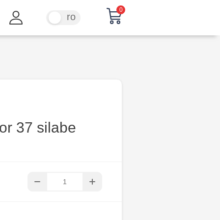
0
ru
ro
or 37 silabe