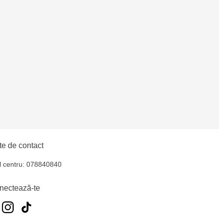
hul - str. Ștefan cel
oroca - bd. Ștefan cel
e de contact
l centru: 078840840
nectează-te