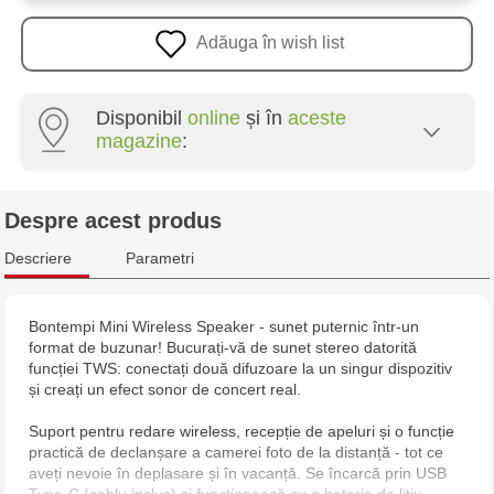
Adăuga în wish list
Disponibil
online
și în
aceste
magazine
:
Multistore Poșta Veche - str. Socoleni, 7
Despre acest produs
Multistore Centru - bd. Cantemir, 6
Descriere
Parametri
Jucarenia Buiucani Alfa
Bontempi Mini Wireless Speaker - sunet puternic într-un
format de buzunar! Bucurați-vă de sunet stereo datorită
Jucărenia Rîșcani - bd. Moscova, 2
funcției TWS: conectați două difuzoare la un singur dispozitiv
și creați un efect sonor de concert real.
Jucărenia Bălți - str. Alexandru Cel Bun, 5
Suport pentru redare wireless, recepție de apeluri și o funcție
practică de declanșare a camerei foto de la distanță - tot ce
Jucărenia Cahul - str. Ștefan cel Mare, 29А
aveți nevoie în deplasare și în vacanță. Se încarcă prin USB