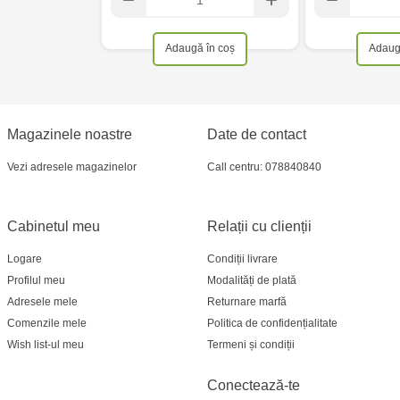
Adaugă în coș
Adaug
Magazinele noastre
Date de contact
Vezi adresele magazinelor
Call centru: 078840840
Cabinetul meu
Relații cu clienții
Logare
Condiții livrare
Profilul meu
Modalități de plată
Adresele mele
Returnare marfă
Comenzile mele
Politica de confidențialitate
Wish list-ul meu
Termeni și condiții
Conectează-te