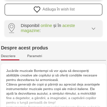
Adăuga în wish list
Disponibil
online
și în
aceste
magazine
:
Multistore Poșta Veche - str. Socoleni, 7
Despre acest produs
Multistore Centru - bd. Cantemir, 6
Descriere
Parametri
Jucarenia Buiucani Alfa
Jucăriile muzicale Bontempi vă vor ajuta să descoperiți
abilitățile creative ale copilului și să oferiți condițiile necesare
Jucărenia Rîșcani - bd. Moscova, 2
pentru dezvoltarea lui armonioasă.
Câteva generații de copii și părinții au apreciat deja avantajele
Jucărenia Bălți - str. Alexandru Cel Bun, 5
instrumentelor muzicale pentru copii ale mărcii italiene. Ele
ajută la dezvoltarea auzului, a simțului ritmului, a motricității
fine a degetelor, a gândirii, a imaginației, a captivării copiilor
Jucărenia Cahul - str. Ștefan cel Mare, 29А
pentru o lungă perioadă de timp!