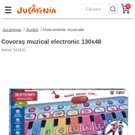
0
Jucarenia
/
Jucării
/
Instrumente muzicale
Covoraș muzical electronic 130x48
Articol: 541632