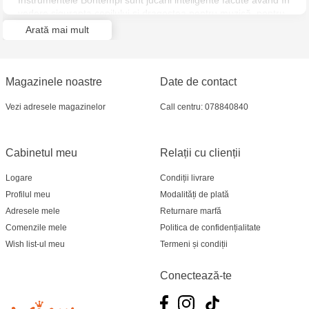
Instrumentele Bontempi sunt jucării inteligente făcute având în
Jucarenia Ciocana - bd.Mircea cel Bătrân, 39
vedere siguranța copilului și dragostea pentru muzică, pentru
a vă ajuta să dezlănțuiți talentele ascunse.
Arată mai mult
Multistore Telecentru - str. N. Testemițanu
Multistore Soroca - bd. Ștefan cel Mare, 110
Magazinele noastre
Date de contact
Jucărenia Bălți- EviMall, et2
Vezi adresele magazinelor
Call centru: 078840840
MultiStore Căușeni- str. Iurii Gagarin 24
Cabinetul meu
Relații cu clienții
Logare
Condiții livrare
Profilul meu
Modalități de plată
Adresele mele
Returnare marfă
Comenzile mele
Politica de confidențialitate
Wish list-ul meu
Termeni și condiții
Conectează-te