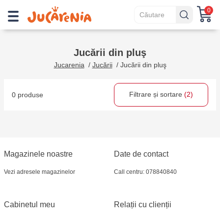
0
Jucării din pluş
Jucarenia
/
Jucării
/
Jucării din pluş
Filtrare și sortare
(2)
0 produse
Magazinele noastre
Date de contact
Vezi adresele magazinelor
Call centru: 078840840
Cabinetul meu
Relații cu clienții