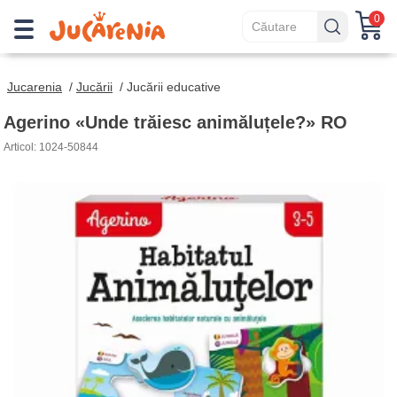
0
Jucarenia
/
Jucării
/
Jucării educative
Agerino «Unde trăiesc animăluțele?» RO
Articol: 1024-50844