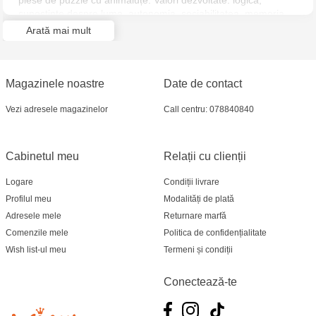
piese de puzzle cu animaluțe. Valori dezvoltate: logică,
Jucarenia Ciocana - bd.Mircea cel Bătrân, 39
cunoștințe despre lume, autonomia, sociabilitatea, memoria,
limbă străină, aptitudinile motorii.
Arată mai mult
Multistore Telecentru - str. N. Testemițanu
Multistore Soroca - bd. Ștefan cel Mare, 110
Magazinele noastre
Date de contact
Jucărenia Bălți- EviMall, et2
Vezi adresele magazinelor
Call centru: 078840840
MultiStore Căușeni- str. Iurii Gagarin 24
Cabinetul meu
Relații cu clienții
Logare
Condiții livrare
Profilul meu
Modalități de plată
Adresele mele
Returnare marfă
Comenzile mele
Politica de confidențialitate
Wish list-ul meu
Termeni și condiții
Conectează-te