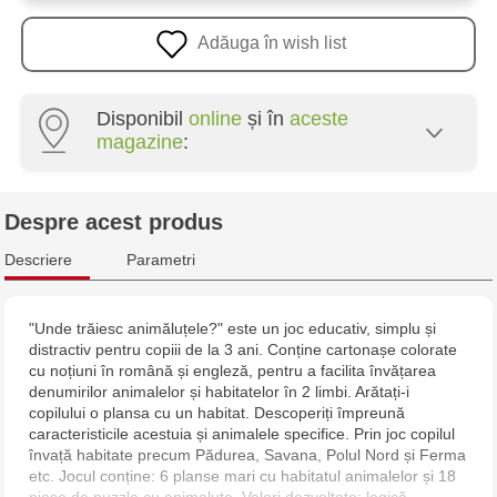
Adăuga în wish list
Disponibil
online
și în
aceste
magazine
:
Multistore Poșta Veche - str. Socoleni, 7
Despre acest produs
Multistore Centru - bd. Cantemir, 6
Descriere
Parametri
Jucarenia Buiucani Alfa
"Unde trăiesc animăluțele?" este un joc educativ, simplu și
distractiv pentru copiii de la 3 ani. Conține cartonașe colorate
Jucărenia Rîșcani - bd. Moscova, 2
cu noțiuni în română și engleză, pentru a facilita învățarea
denumirilor animalelor și habitatelor în 2 limbi. Arătați-i
Jucărenia Bălți - str. Alexandru Cel Bun, 5
copilului o plansa cu un habitat. Descoperiți împreună
caracteristicile acestuia și animalele specifice. Prin joc copilul
învață habitate precum Pădurea, Savana, Polul Nord și Ferma
Jucărenia Cahul - str. Ștefan cel Mare, 29А
etc. Jocul conține: 6 planse mari cu habitatul animalelor și 18