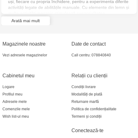
uși, fiecare cu propria închidere, pentru a experimenta diferite
activități legate de abilitățile manuale. Cu elemente din lemn și
Jucarenia Ciocana - bd.Mircea cel Bătrân, 39
multe activități mecanic stimulează senzorialitatea,
coordonarea mână-ochi, înțelegerea relațiilor cauză-efect și
Arată mai mult
raționamentul logic.
Multistore Telecentru - str. N. Testemițanu
Multistore Soroca - bd. Ștefan cel Mare, 110
Magazinele noastre
Date de contact
Jucărenia Bălți- EviMall, et2
Vezi adresele magazinelor
Call centru: 078840840
MultiStore Căușeni- str. Iurii Gagarin 24
Cabinetul meu
Relații cu clienții
Logare
Condiții livrare
Profilul meu
Modalități de plată
Adresele mele
Returnare marfă
Comenzile mele
Politica de confidențialitate
Wish list-ul meu
Termeni și condiții
Conectează-te