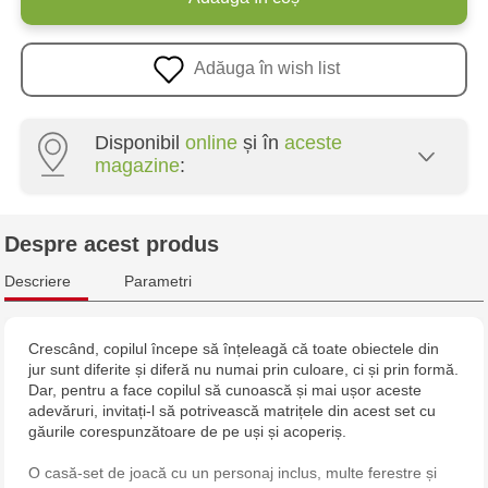
Adăuga în wish list
Disponibil
online
și în
aceste
magazine
:
Multistore Poșta Veche - str. Socoleni, 7
Despre acest produs
Multistore Centru - bd. Cantemir, 6
Descriere
Parametri
Jucărenia Rîșcani - bd. Moscova, 2
Crescând, copilul începe să înțeleagă că toate obiectele din
jur sunt diferite și diferă nu numai prin culoare, ci și prin formă.
Jucarenia Buiucani Alfa
Dar, pentru a face copilul să cunoască și mai ușor aceste
adevăruri, invitați-l să potrivească matrițele din acest set cu
Jucărenia Bălți - str. Alexandru Cel Bun, 5
găurile corespunzătoare de pe uși și acoperiș.
O casă-set de joacă cu un personaj inclus, multe ferestre și
Jucărenia Cahul - str. Ștefan cel Mare, 29А