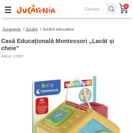
0
Jucarenia
/
Jucării
/
Jucării educative
Casă Educațională Montessori „Lacăt și
cheie”
Articol: 17857