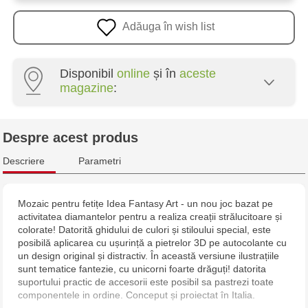
Adăuga în wish list
Disponibil
online
și în
aceste
magazine
:
Multistore Poșta Veche - str. Socoleni, 7
Despre acest produs
Multistore Centru - bd. Cantemir, 6
Descriere
Parametri
Jucarenia Buiucani Alfa
Mozaic pentru fetițe Idea Fantasy Art - un nou joc bazat pe
activitatea diamantelor pentru a realiza creații strălucitoare și
Jucărenia Rîșcani - bd. Moscova, 2
colorate! Datorită ghidului de culori și stiloului special, este
posibilă aplicarea cu ușurință a pietrelor 3D pe autocolante cu
Jucărenia Bălți - str. Alexandru Cel Bun, 5
un design original și distractiv. În această versiune ilustrațiile
sunt tematice fantezie, cu unicorni foarte drăguți! datorita
suportului practic de accesorii este posibil sa pastrezi toate
Jucărenia Cahul - str. Ștefan cel Mare, 29А
componentele in ordine. Conceput și proiectat în Italia.