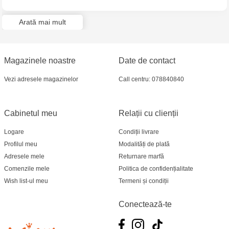
Jucarenia Ciocana - bd.Mircea cel Bătrân, 39
Arată mai mult
Multistore Telecentru - str. N. Testemițanu
Multistore Soroca - bd. Ștefan cel Mare, 110
Magazinele noastre
Date de contact
Jucărenia Bălți- EviMall, et2
Vezi adresele magazinelor
Call centru: 078840840
MultiStore Căușeni- str. Iurii Gagarin 24
Cabinetul meu
Relații cu clienții
Logare
Condiții livrare
Profilul meu
Modalități de plată
Adresele mele
Returnare marfă
Comenzile mele
Politica de confidențialitate
Wish list-ul meu
Termeni și condiții
Conectează-te