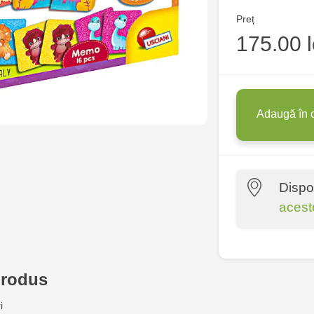
Preț
175.00 l
Adaugă în 
Dispo
acest
Multistore C
6
produs
Jucărenia R
i