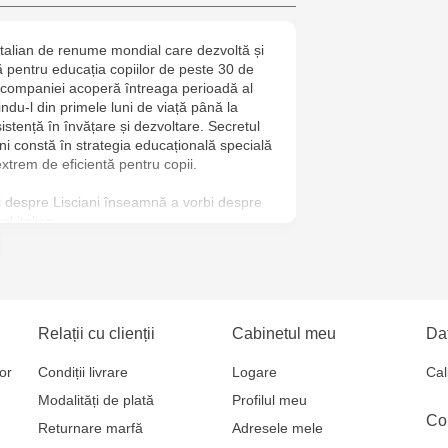
2
italian de renume mondial care dezvoltă și
Jucărenia Bă
ă pentru educația copiilor de peste 30 de
Cel Bun, 5
ile companiei acoperă întreaga perioadă al
țindu-l din primele luni de viață până la
istență în învățare și dezvoltare. Secretul
Jucărenia Ca
ciani constă în strategia educațională specială
Mare, 29А
xtrem de eficientă pentru copii.
bi despre Lisciani înseamnă a vorbi despre
Jucarenia C
al italian.
Bătrân, 39
Multistore T
Testemițan
Relații cu clienții
Cabinetul meu
Dat
Multistore S
or
Condiții livrare
Logare
Cal
Mare, 110
Modalități de plată
Profilul meu
Co
Returnare marfă
Adresele mele
Jucărenia Bă