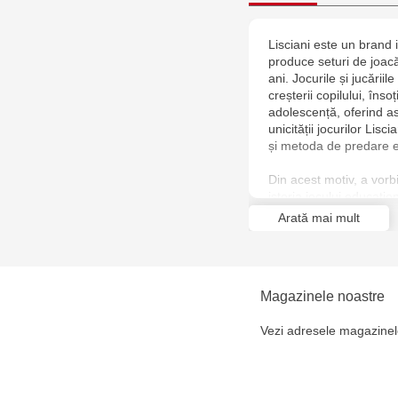
Lisciani este un brand 
produce seturi de joac
ani. Jocurile și jucări
creșterii copilului, înso
adolescență, oferind as
unicității jocurilor Lis
și metoda de predare e
Din acest motiv, a vor
istoria jocului educațion
Arată mai mult
Magazinele noastre
Vezi adresele magazinel