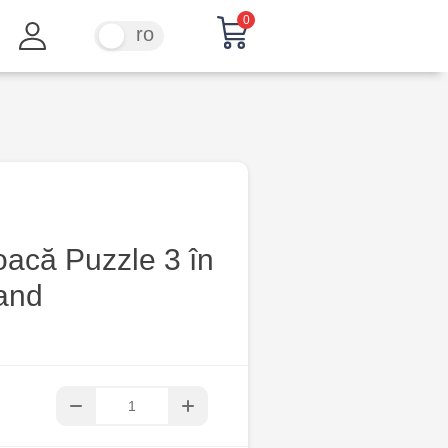
0
ru
ro
oacă Puzzle 3 în
land