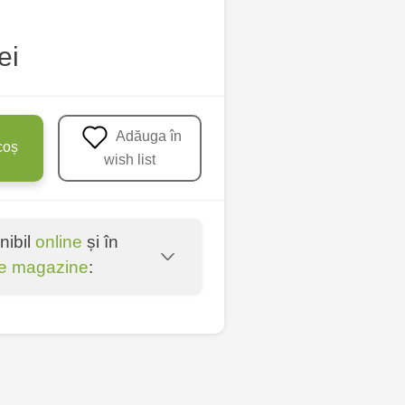
ei
Adăuga în
coș
wish list
nibil
online
și în
e magazine
:
entru - bd. Cantemir,
îșcani - bd. Moscova,