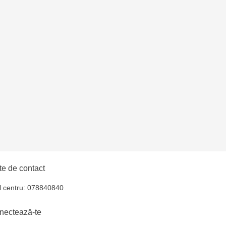
lți - str. Alexandru
hul - str. Ștefan cel
iocana - bd.Mircea cel
elecentru - str. N.
u
e de contact
oroca - bd. Ștefan cel
l centru: 078840840
nectează-te
lți- EviMall, et2