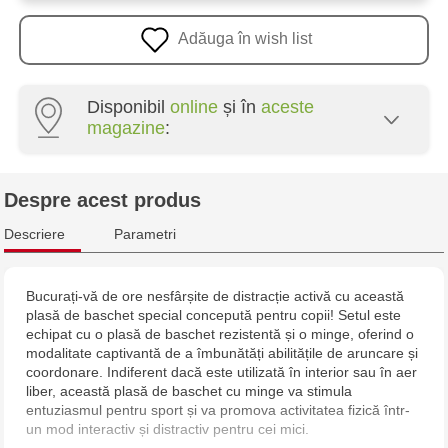
Adăuga în wish list
Disponibil
online
și în
aceste
magazine
:
Multistore Poșta Veche - str. Socoleni, 7
Despre acest produs
Multistore Centru - bd. Cantemir, 6
Descriere
Parametri
Jucărenia Rîșcani - bd. Moscova, 2
Bucurați-vă de ore nesfârșite de distracție activă cu această
plasă de baschet special concepută pentru copii! Setul este
Jucarenia Buiucani Alfa
echipat cu o plasă de baschet rezistentă și o minge, oferind o
modalitate captivantă de a îmbunătăți abilitățile de aruncare și
Jucărenia Bălți - str. Alexandru Cel Bun, 5
coordonare. Indiferent dacă este utilizată în interior sau în aer
liber, această plasă de baschet cu minge va stimula
entuziasmul pentru sport și va promova activitatea fizică într-
Jucărenia Cahul - str. Ștefan cel Mare, 29А
un mod interactiv și distractiv pentru cei mici.