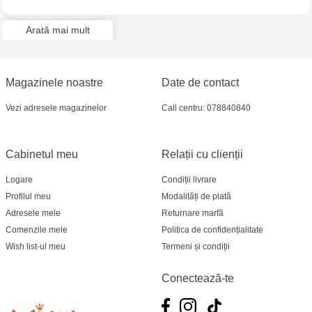
Jucarenia Ciocana - bd.Mircea cel Bătrân, 39
Arată mai mult
Multistore Telecentru - str. N. Testemițanu
Multistore Soroca - bd. Ștefan cel Mare, 110
Magazinele noastre
Date de contact
Jucărenia Bălți- EviMall, et2
Vezi adresele magazinelor
Call centru: 078840840
MultiStore Căușeni- str. Iurii Gagarin 24
Cabinetul meu
Relații cu clienții
Logare
Condiții livrare
Profilul meu
Modalități de plată
Adresele mele
Returnare marfă
Comenzile mele
Politica de confidențialitate
Wish list-ul meu
Termeni și condiții
Conectează-te