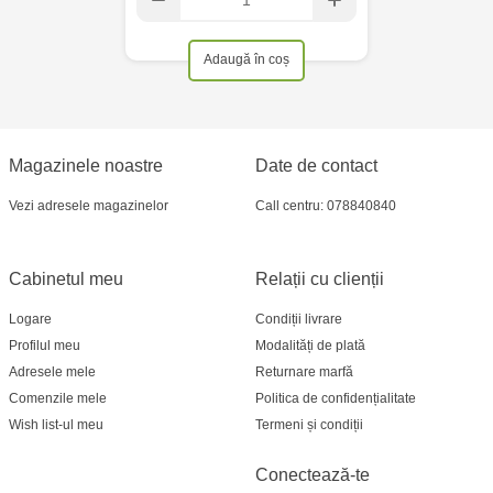
Adaugă în coș
Magazinele noastre
Date de contact
Vezi adresele magazinelor
Call centru: 078840840
Cabinetul meu
Relații cu clienții
Logare
Condiții livrare
Profilul meu
Modalități de plată
Adresele mele
Returnare marfă
Comenzile mele
Politica de confidențialitate
Wish list-ul meu
Termeni și condiții
Conectează-te