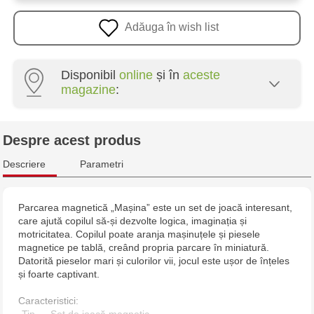
Adăuga în wish list
Disponibil
online
și în
aceste
magazine
:
Multistore Poșta Veche - str. Socoleni, 7
Despre acest produs
Multistore Centru - bd. Cantemir, 6
Descriere
Parametri
Jucărenia Bălți - str. Alexandru Cel Bun, 5
Parcarea magnetică „Mașina” este un set de joacă interesant,
care ajută copilul să-și dezvolte logica, imaginația și
Jucărenia Cahul - str. Ștefan cel Mare, 29А
motricitatea. Copilul poate aranja mașinuțele și piesele
magnetice pe tablă, creând propria parcare în miniatură.
Multistore Telecentru - str. N. Testemițanu
Datorită pieselor mari și culorilor vii, jocul este ușor de înțeles
și foarte captivant.
Multistore Soroca - bd. Ștefan cel Mare, 110
Caracteristici: