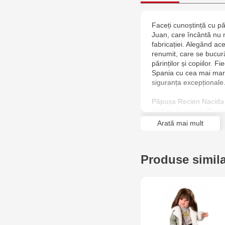
Faceți cunoștință cu p
Juan, care încântă nu n
fabricației. Alegând a
renumit, care se bucur
părinților și copiilor. 
Spania cu cea mai mare
siguranța excepționale
Păpușa Recien Nacida 
iubitori de jocuri. Cor
plăcută la atingere, ia
Arată mai mult
ușoară a păpușii în difer
dumneavoastră o poate
legătură și mai strânsă 
Produse simil
Iată ce veți găsi în se
pantaloni, căciulă, suze
elegantă de la compani
imaginația și abilități
completă a copilului d