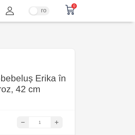
0
ru
ro
bebeluș Erika în
roz, 42 cm