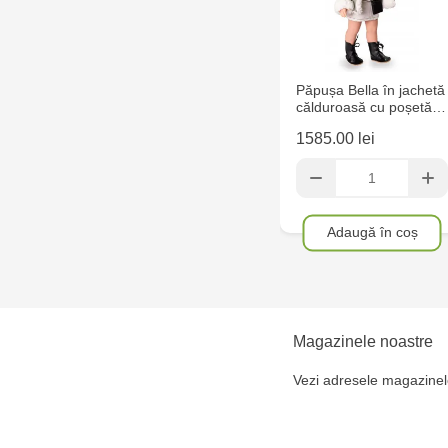
Păpușa Bella în jachetă
călduroasă cu poșetă…
1585.00 lei
Adaugă în coș
Magazinele noastre
Vezi adresele magazinel