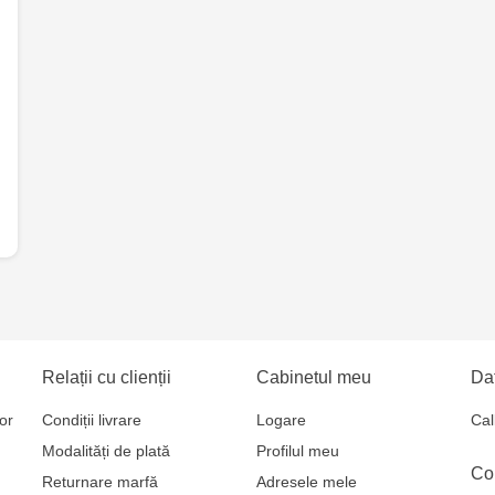
Multistore S
Mare, 110
Jucărenia Bă
Relații cu clienții
Cabinetul meu
Dat
or
Condiții livrare
Logare
Cal
Modalități de plată
Profilul meu
Co
Returnare marfă
Adresele mele