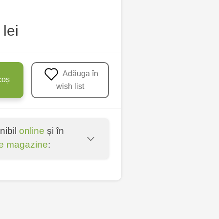
lei
Adăuga în
coș
wish list
nibil
online
și în
e magazine
:
oșta Veche - str.
entru - bd. Cantemir,