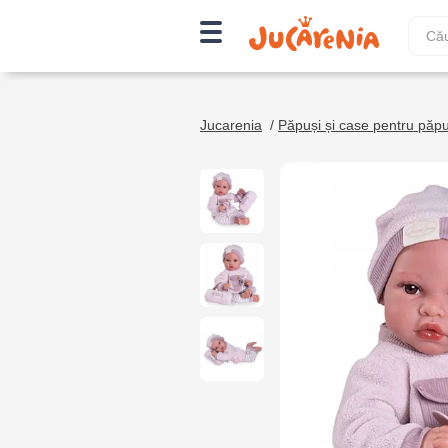
Jucarenia
/
Păpuși și case pentru păpu