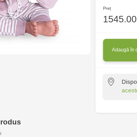
Preț
1545.00 
Adaugă în 
Dispo
acest
Multistore P
Socoleni, 7
produs
Multistore C
i