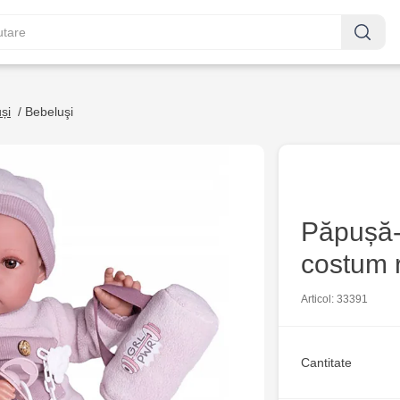
și
/
Bebeluşi
Păpușă-
costum 
Articol: 33391
Cantitate