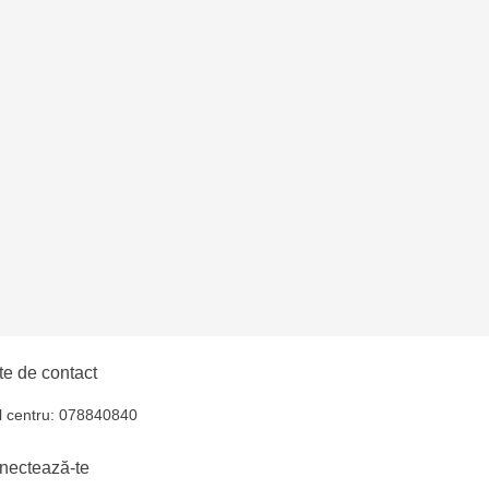
oroca - bd. Ștefan cel
lți- EviMall, et2
e de contact
l centru: 078840840
nectează-te