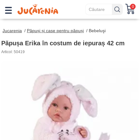
0
Jucarenia
/
Păpuși și case pentru păpuși
/
Bebeluşi
Păpușa Erika în costum de iepuraș 42 cm
Articol: 50419