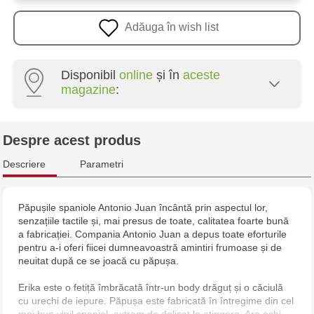
Adăuga în wish list
Disponibil
online
și în
aceste
magazine
:
Multistore Poșta Veche - str. Socoleni, 7
Despre acest produs
Multistore Centru - bd. Cantemir, 6
Descriere
Parametri
Jucărenia Rîșcani - bd. Moscova, 2
Păpușile spaniole Antonio Juan încântă prin aspectul lor,
senzațiile tactile și, mai presus de toate, calitatea foarte bună
Jucărenia Bălți - str. Alexandru Cel Bun, 5
a fabricației. Compania Antonio Juan a depus toate eforturile
pentru a-i oferi fiicei dumneavoastră amintiri frumoase și de
Multistore Telecentru - str. N. Testemițanu
neuitat după ce se joacă cu păpușa.
Erika este o fetiță îmbrăcată într-un body drăguț și o căciulă
Multistore Soroca - bd. Ștefan cel Mare, 110
cu urechi de iepure. Păpușa este fabricată în întregime din cel