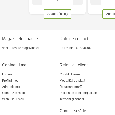
Adaugă în coș
Adaug
Magazinele noastre
Date de contact
Vezi adresele magazinelor
Call centru: 078840840
Cabinetul meu
Relații cu clienții
Logare
Condiții livrare
Profilul meu
Modalități de plată
Adresele mele
Returnare marfă
Comenzile mele
Politica de confidențialitate
Wish list-ul meu
Termeni și condiții
Conectează-te