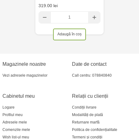
319.00 lei
Adaugă în coș
Magazinele noastre
Date de contact
Vezi adresele magazinelor
Call centru: 078840840
Cabinetul meu
Relații cu clienții
Logare
Condiții livrare
Profilul meu
Modalități de plată
Adresele mele
Returnare marfă
Comenzile mele
Politica de confidențialitate
Wish list-ul meu
Termeni și condiții