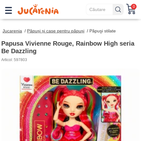
0
Jucarenia
/
Păpuși și case pentru păpuși
/
Păpuşi stilate
Papusa Vivienne Rouge, Rainbow High seria
Be Dazzling
Articol: 597803