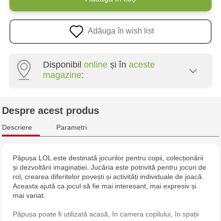
Adăuga în wish list
Disponibil
online
și în
aceste
magazine
:
Multistore Centru - bd. Cantemir, 6
Despre acest produs
Jucărenia Rîșcani - bd. Moscova, 2
Descriere
Parametri
Jucărenia Bălți - str. Alexandru Cel Bun, 5
Păpușa LOL este destinată jocurilor pentru copii, colecționării
și dezvoltării imaginației. Jucăria este potrivită pentru jocuri de
rol, crearea diferitelor povești și activități individuale de joacă.
Aceasta ajută ca jocul să fie mai interesant, mai expresiv și
mai variat.
Păpușa poate fi utilizată acasă, în camera copilului, în spații