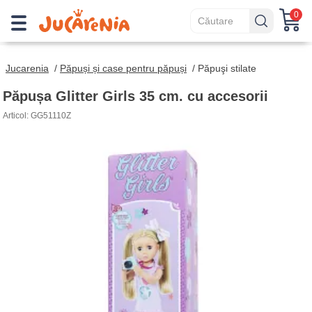
0
Jucarenia
/
Păpuși și case pentru păpuși
/
Păpuşi stilate
Păpușa Glitter Girls 35 cm. cu accesorii
Articol: GG51110Z