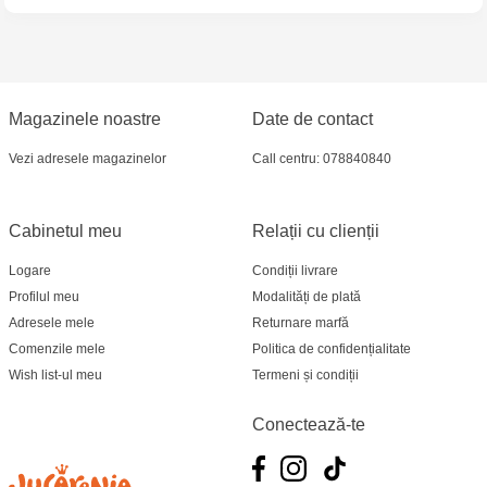
Multistore Telecentru - str. N. Testemițanu
Multistore Soroca - bd. Ștefan cel Mare, 110
Jucărenia Bălți- EviMall, et2
Magazinele noastre
Date de contact
Vezi adresele magazinelor
Call centru: 078840840
Cabinetul meu
Relații cu clienții
Logare
Condiții livrare
Profilul meu
Modalități de plată
Adresele mele
Returnare marfă
Comenzile mele
Politica de confidențialitate
Wish list-ul meu
Termeni și condiții
Conectează-te