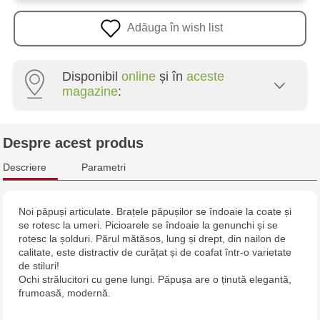
Adăuga în wish list
Disponibil
online
și în
aceste
magazine
:
Multistore Poșta Veche - str. Socoleni, 7
Despre acest produs
Multistore Centru - bd. Cantemir, 6
Descriere
Parametri
Jucărenia Rîșcani - bd. Moscova, 2
Noi păpuși articulate. Brațele păpușilor se îndoaie la coate și
se rotesc la umeri. Picioarele se îndoaie la genunchi și se
Jucărenia Bălți - str. Alexandru Cel Bun, 5
rotesc la șolduri. Părul mătăsos, lung și drept, din nailon de
calitate, este distractiv de curățat și de coafat într-o varietate
Jucărenia Cahul - str. Ștefan cel Mare, 29А
de stiluri!
Ochi strălucitori cu gene lungi. Păpușa are o ținută elegantă,
frumoasă, modernă.
Jucarenia Ciocana - bd.Mircea cel Bătrân, 39