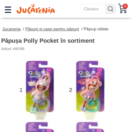
0
Jucarenia
/
Păpuși și case pentru păpuși
/
Păpuşi stilate
Păpușa Polly Pocket în sortiment
Articol: HKV98