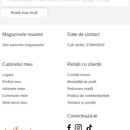
- мини-куклы (8 см) одеты в стильную одежду и обувь
Multistore Soroca - bd. Ștefan cel Mare, 110
- собирайте всю коллекцию кукол и выдумывайте
множество приключений для них
Arată mai mult
- все куклы продаются отдельно
Jucărenia Bălți- EviMall, et2
- цвета и внешний вид могут отличаться от изображенных
Magazinele noastre
Date de contact
Vezi adresele magazinelor
Call centru: 078840840
Cabinetul meu
Relații cu clienții
Logare
Condiții livrare
Profilul meu
Modalități de plată
Adresele mele
Returnare marfă
Comenzile mele
Politica de confidențialitate
Wish list-ul meu
Termeni și condiții
Conectează-te