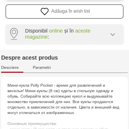
Adăuga în wish list
Disponibil
online
și în
aceste
magazine
:
Multistore Centru - bd. Cantemir, 6
Despre acest produs
Jucărenia Rîșcani - bd. Moscova, 2
Descriere
Parametri
Jucărenia Bălți - str. Alexandru Cel Bun, 5
Мини-кукла Polly Pocket - время для развлечений и
веселья! Мини-куклы (8 см) одеты в стильную одежду и
Jucărenia Cahul - str. Ștefan cel Mare, 29А
обувь. Собирайте всю коллекцию кукол и выдумывайте
множество приключений для них. Все куклы продаются
Jucarenia Ciocana - bd.Mircea cel Bătrân, 39
отдельно, в зависимости от наличия. Цвета и внешний вид
могут отличаться от изображенных.
Multistore Telecentru - str. N. Testemițanu
Основные преимущества: