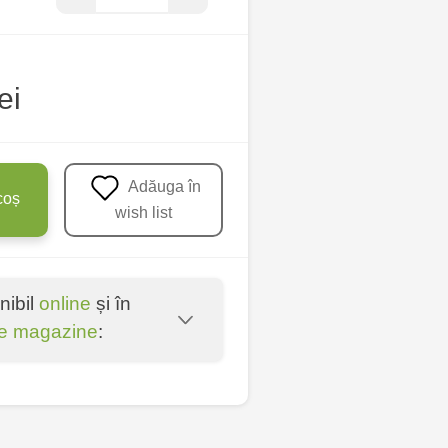
ei
Adăuga în
coș
wish list
nibil
online
și în
e magazine
:
oșta Veche - str.