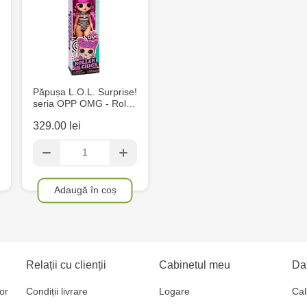
Păpușa L.O.L. Surprise!
seria OPP OMG - Rol…
329.00 lei
Adaugă în coș
Relații cu clienții
Cabinetul meu
Dat
or
Condiții livrare
Logare
Cal