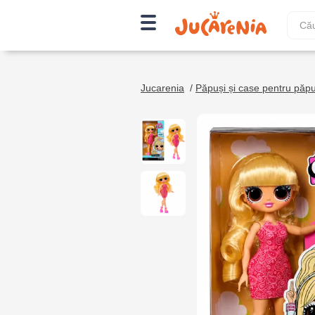
Jucarenia
/
Păpuși și case pentru păpu