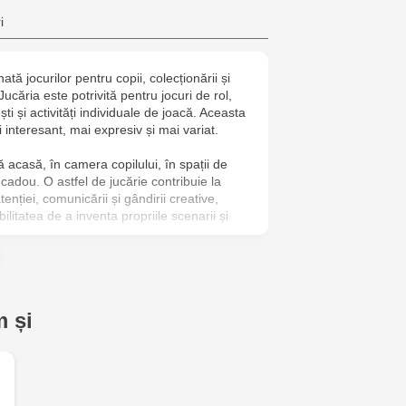
Multistore C
i
6
ă jocurilor pentru copii, colecționării și
Jucarenia B
Jucăria este potrivită pentru jocuri de rol,
ști și activități individuale de joacă. Aceasta
Jucărenia R
i interesant, mai expresiv și mai variat.
2
ă acasă, în camera copilului, în spații de
cadou. O astfel de jucărie contribuie la
Jucărenia Bă
tenției, comunicării și gândirii creative,
bilitatea de a inventa propriile scenarii și
Cel Bun, 5
Jucărenia Ca
versale, păpușa LOL reprezintă o completare
jucării pentru copii. Este potrivită pentru
Mare, 29А
ție, set cadou sau activități creative legate
 și
 și poveștilor.
Multistore T
Testemițan
Multistore S