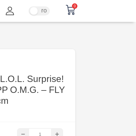
0
ru
ro
L.O.L. Surprise!
PP O.M.G. – FLY
cm