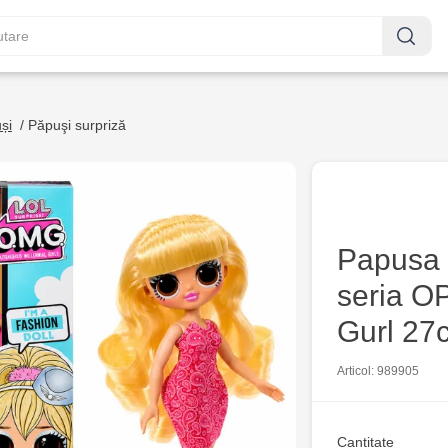
și
/
Păpuşi surpriză
Papusa 
seria O
Gurl 27
Articol: 989905
Cantitate