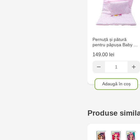
Pernuță și pătură
pentru păpușa Baby …
149.00 lei
Adaugă în coș
Produse simil