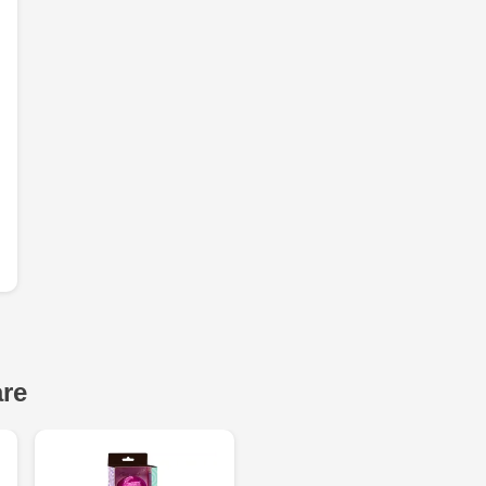
Mare, 110
Jucărenia Bă
MultiStore C
Gagarin 24
are