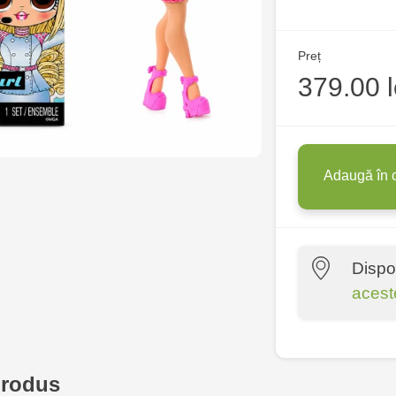
Preț
379.00 l
Adaugă în 
Dispo
acest
Multistore P
Socoleni, 7
produs