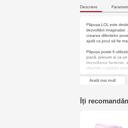
Descriere
Parametr
Păpușa LOL este destinat
dezvoltării imaginației. 
crearea diferitelor pove
ajută ca jocul să fie ma
Păpușa poate fi utilizat
joacă, precum și ca un 
dezvoltarea fanteziei, a
oferindu-i copilului posi
situații de joc.
Arată mai mult
Datorită utilizării uni
plăcută pentru setul de 
joaca de zi cu zi, colec
Îți recomandăm
de crearea personajelor