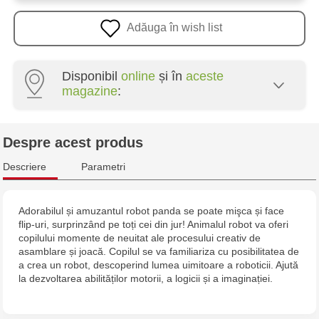
Adăuga în wish list
Disponibil
online
și în
aceste
magazine
:
Multistore Poșta Veche - str. Socoleni, 7
Despre acest produs
Multistore Centru - bd. Cantemir, 6
Descriere
Parametri
Jucărenia Rîșcani - bd. Moscova, 2
Adorabilul și amuzantul robot panda se poate mişca și face
flip-uri, surprinzând pe toți cei din jur! Animalul robot va oferi
Jucărenia Bălți - str. Alexandru Cel Bun, 5
copilului momente de neuitat ale procesului creativ de
asamblare și joacă. Copilul se va familiariza cu posibilitatea de
Jucărenia Cahul - str. Ștefan cel Mare, 29А
a crea un robot, descoperind lumea uimitoare a roboticii. Ajută
la dezvoltarea abilităților motorii, a logicii și a imaginației.
Multistore Soroca - bd. Ștefan cel Mare, 110