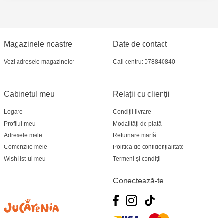
Magazinele noastre
Date de contact
Vezi adresele magazinelor
Call centru: 078840840
Cabinetul meu
Relații cu clienții
Logare
Condiții livrare
Profilul meu
Modalități de plată
Adresele mele
Returnare marfă
Comenzile mele
Politica de confidențialitate
Wish list-ul meu
Termeni și condiții
Conectează-te