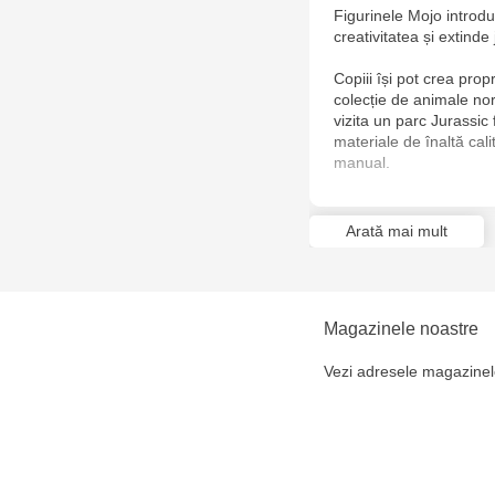
Figurinele Mojo introduc
creativitatea și extinde 
Copiii își pot crea prop
colecție de animale nord
vizita un parc Jurassic 
materiale de înaltă cal
manual.
Arată mai mult
Magazinele noastre
Vezi adresele magazinel