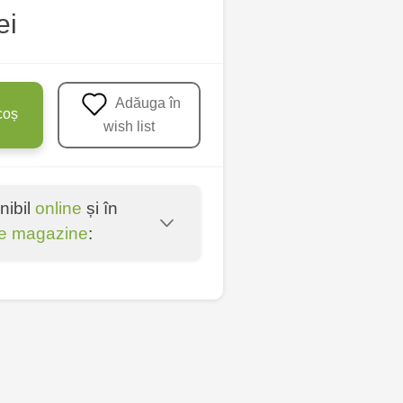
ei
Adăuga în
coș
wish list
nibil
online
și în
e magazine
:
oșta Veche - str.
entru - bd. Cantemir,