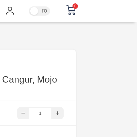
0
ru
ro
ă Cangur, Mojo