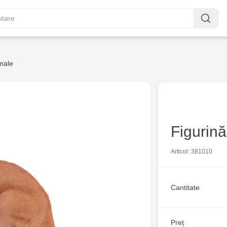
male
Figurin
Articol: 381010
Cantitate
Preț