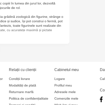
 copiii în lumea din jurul lor, dezvoltă
Jucărenia R
jocurile de rol.
2
ria grădină zoologică din figurine, strânge o
ice și sudice, își pot construi o fermă, pot
Jucarenia B
fantezis, toate figurinele sunt realizate din
itate, cu acuratețe maximă și pictate
Jucărenia Bă
Cel Bun, 5
Jucărenia Ca
Mare, 29А
Jucarenia C
Relații cu clienții
Cabinetul meu
Dat
Bătrân, 39
or
Condiții livrare
Logare
Cal
Modalități de plată
Profilul meu
Multistore T
Co
Returnare marfă
Adresele mele
Testemițan
Politica de confidențialitate
Comenzile mele
Termeni și condiții
Wish list-ul meu