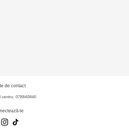
îșcani - bd. Moscova,
uiucani Alfa
lți - str. Alexandru
hul - str. Ștefan cel
iocana - bd.Mircea cel
e de contact
l centru: 078840840
elecentru - str. N.
nectează-te
u