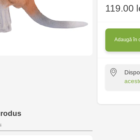
119.00 l
Adaugă în 
Dispo
acest
Multistore P
Socoleni, 7
produs
Multistore C
i
6