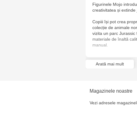
Figurinele Mojo introduc
creativitatea și extinde 
Copiii își pot crea prop
colecție de animale nord
vizita un parc Jurassic 
materiale de înaltă cal
manual.
Arată mai mult
Magazinele noastre
Vezi adresele magazinel