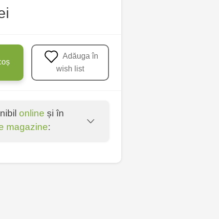
ei
Adăuga în
coș
wish list
nibil
online
și în
e magazine
:
entru - bd. Cantemir,
îșcani - bd. Moscova,