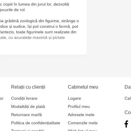
 copiii în lumea din jurul lor, dezvoltă
Jucărenia Bă
jocurile de rol.
Cel Bun, 5
ria grădină zoologică din figurine, strânge o
ice și sudice, își pot construi o fermă, pot
Jucărenia Ca
fantezis, toate figurinele sunt realizate din
Mare, 29А
itate, cu acuratețe maximă și pictate
Jucarenia C
Bătrân, 39
Jucărenia Bă
Relații cu clienții
Cabinetul meu
Dat
or
Condiții livrare
Logare
Cal
Modalități de plată
Profilul meu
Co
Returnare marfă
Adresele mele
Politica de confidențialitate
Comenzile mele
Termeni și condiții
Wish list-ul meu