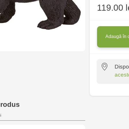
119.00 l
Adaugă în 
Dispo
acest
Multistore C
6
produs
Jucărenia R
i
2