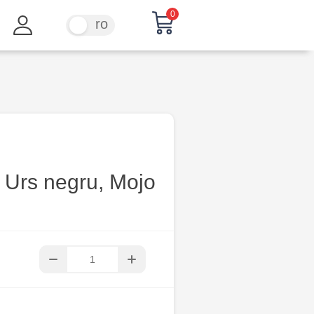
0
ru
ro
 Urs negru, Mojo