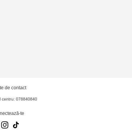
lți - str. Alexandru
hul - str. Ștefan cel
iocana - bd.Mircea cel
lți- EviMall, et2
e de contact
l centru: 078840840
nectează-te