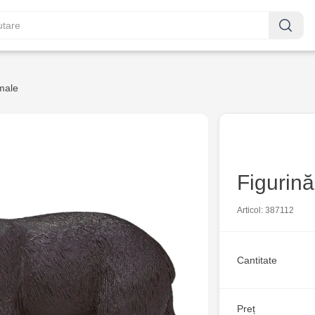
male
Figurină
Articol: 387112
Cantitate
Preț