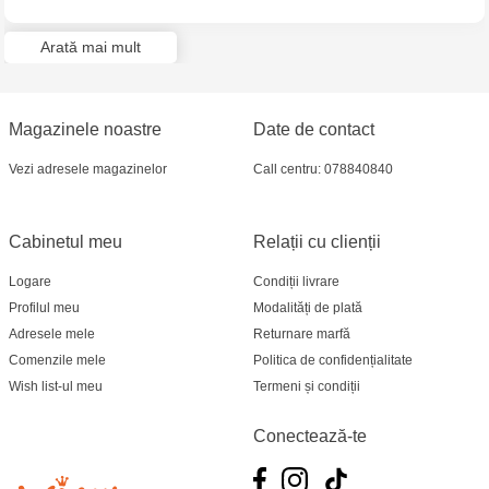
Arată mai mult
Magazinele noastre
Date de contact
Vezi adresele magazinelor
Call centru: 078840840
Cabinetul meu
Relații cu clienții
Logare
Condiții livrare
Profilul meu
Modalități de plată
Adresele mele
Returnare marfă
Comenzile mele
Politica de confidențialitate
Wish list-ul meu
Termeni și condiții
Conectează-te