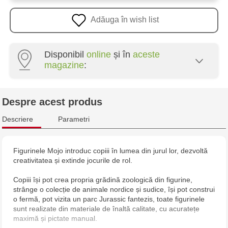
Adăuga în wish list
Disponibil
online
și în
aceste
magazine
:
Multistore Centru - bd. Cantemir, 6
Despre acest produs
Jucărenia Rîșcani - bd. Moscova, 2
Descriere
Parametri
Jucărenia Bălți - str. Alexandru Cel Bun, 5
Figurinele Mojo introduc copiii în lumea din jurul lor, dezvoltă
creativitatea și extinde jocurile de rol.
Jucarenia Ciocana - bd.Mircea cel Bătrân, 39
Copiii își pot crea propria grădină zoologică din figurine,
Multistore Telecentru - str. N. Testemițanu
strânge o colecție de animale nordice și sudice, își pot construi
o fermă, pot vizita un parc Jurassic fantezis, toate figurinele
sunt realizate din materiale de înaltă calitate, cu acuratețe
maximă și pictate manual.