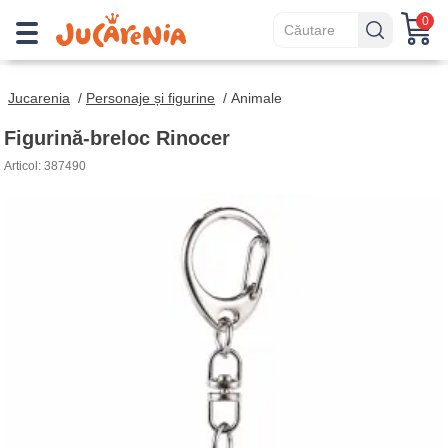
0
Jucarenia
/
Personaje și figurine
/
Animale
Figurină-breloc Rinocer
Articol: 387490