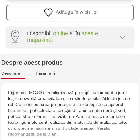
Adăuga în wish list
Disponibil
online
și în
aceste
magazine
:
Multistore Poșta Veche - str. Socoleni, 7
Despre acest produs
Multistore Centru - bd. Cantemir, 6
Descriere
Parametri
Jucărenia Rîșcani - bd. Moscova, 2
Figurinele MOJO îi familiarizează pe copii cu lumea din jurul
lor, le dezvoltă creativitatea și le extinde posibilitățile de joc de
Jucarenia Buiucani Alfa
rol. Copiii își pot crea propria grădină zoologică cu ajutorul
figurinelor, pot colecta o colecție de animale din nord și sud,
Jucărenia Bălți - str. Alexandru Cel Bun, 5
pot construi o fermă, pot vizita un Parc Jurassic de fantezie,
toate figurinele sunt realizate din materiale de înaltă calitate,
cu o precizie maximă și sunt pictate manual. Vârsta
Jucărenia Cahul - str. Ștefan cel Mare, 29А
recomandată: de la 3 ani.