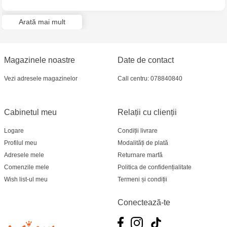
Jucarenia Ciocana - bd.Mircea cel Bătrân, 39
Arată mai mult
Jucărenia Bălți- EviMall, et2
Magazinele noastre
Date de contact
Vezi adresele magazinelor
Call centru: 078840840
Cabinetul meu
Relații cu clienții
Logare
Condiții livrare
Profilul meu
Modalități de plată
Adresele mele
Returnare marfă
Comenzile mele
Politica de confidențialitate
Wish list-ul meu
Termeni și condiții
Conectează-te