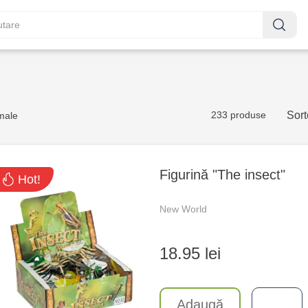
233 produse
Sort
male
Figurină "The insect"
Hot!
New World
18.95 lei
Adaugă