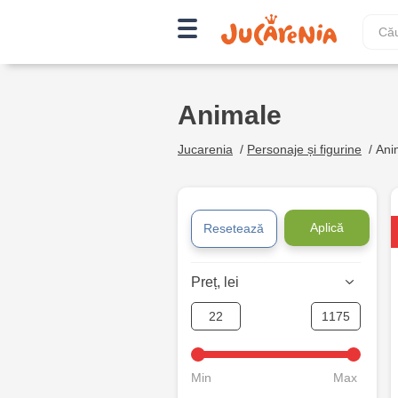
Animale
Jucarenia
/
Personaje și figurine
/
Ani
Aplică
Resetează
Preț, lei
Min
Max