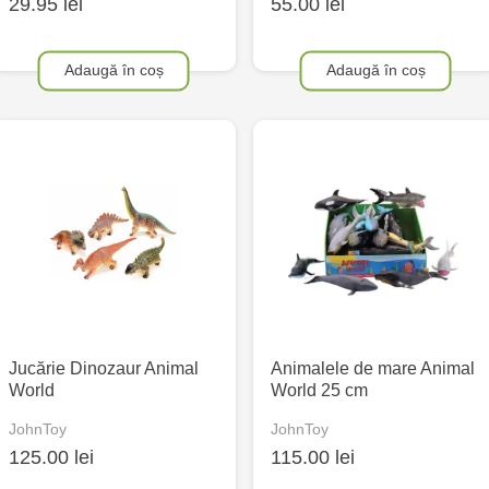
29.95 lei
55.00 lei
Adaugă în coș
Adaugă în coș
Jucărie Dinozaur Animal
Animalele de mare Animal
World
World 25 cm
JohnToy
JohnToy
125.00 lei
115.00 lei