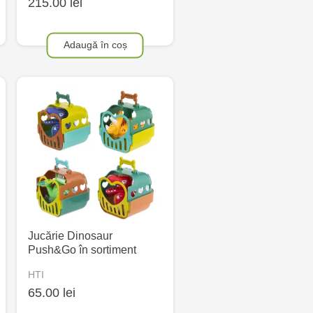
215.00 lei
Adaugă în coș
Jucărie Dinosaur
Push&Go în sortiment
HTI
65.00 lei