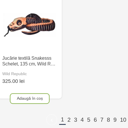
Jucărie textilă Snakesss
Schelet, 135 cm, Wild R…
Wild Republic
325.00 lei
Adaugă în coș
‹
1
2
3
4
5
6
7
8
9
10