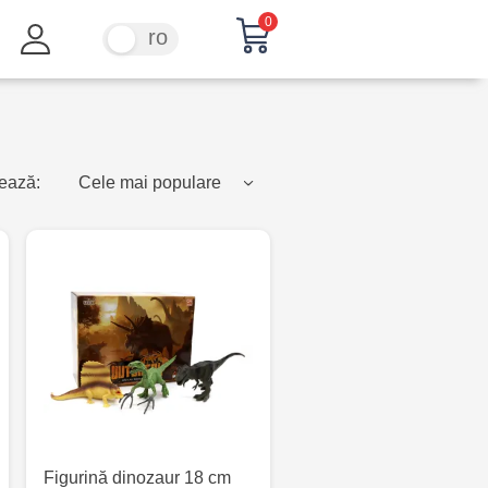
0
ru
ro
ează:
Cele mai populare
Figurină dinozaur 18 cm