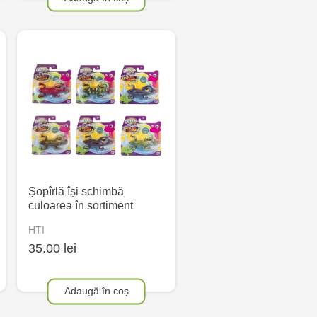
Șopîrlă își schimbă
culoarea în sortiment
HTI
35.00 lei
Adaugă în coș