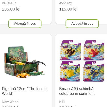
BRUDER
JohnToy
135.00 lei
115.00 lei
Adaugă în coș
Adaugă în coș
Figurină 12cm "The Insect
Broască își schimbă
World"
culoarea în sortiment
New World
HTI