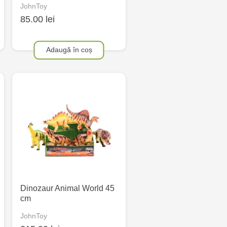
JohnToy
85.00 lei
Adaugă în coș
Dinozaur Animal World 45
cm
JohnToy