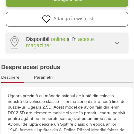
Adăuga în wish list
Disponibil
online
și în
aceste
magazine
:
Multistore Poșta Veche - str. Socoleni, 7
Despre acest produs
Multistore Centru - bd. Cantemir, 6
Descriere
Parametri
Jucarenia Buiucani Alfa
Ugears prezintă cu mândrie avionul de luptă din colecția
noastră de vehicule clasice — prima serie dintr-o nouă linie de
Jucărenia Rîșcani - bd. Moscova, 2
puzzle-uri Ugears 2.5D! Acest model de avion fain din lemn
DIY 2.5D are elemente mobile și vine în propriul cadru, potrivit
Jucărenia Bălți - str. Alexandru Cel Bun, 5
pentru agățat pe un perete sau așezat pe un birou sau raft.
Avionul de luptă descrie un Spitfire clasic din epoca anilor
1940, faimosul luptător din Al Doilea Război Mondial folosit de
Jucărenia Cahul - str. Ștefan cel Mare, 29А