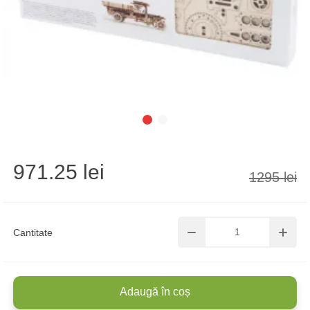
971.25 lei
1295 lei
Cantitate
Adaugă în coș