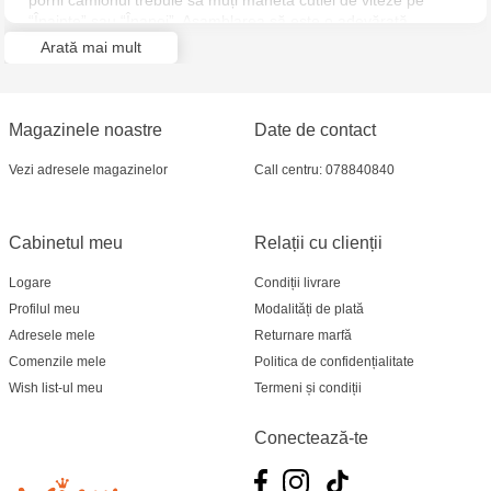
porni camionul trebuie să muți manetă cutiei de viteze pe
“Înainte” sau “Înapoi”. Asamblarea să este o adevărată
plăcere, dar în același timp și o provocare. Nu necesită lipici și
Arată mai mult
poate fi montat chiar cu mâinile tale.
Magazinele noastre
Date de contact
Vezi adresele magazinelor
Call centru: 078840840
Cabinetul meu
Relații cu clienții
Logare
Condiții livrare
Profilul meu
Modalități de plată
Adresele mele
Returnare marfă
Comenzile mele
Politica de confidențialitate
Wish list-ul meu
Termeni și condiții
Conectează-te