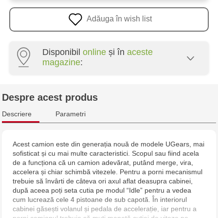
Adăuga în wish list
Disponibil
online
și în
aceste
magazine
:
Multistore Centru - bd. Cantemir, 6
Despre acest produs
Descriere
Parametri
Acest camion este din generația nouă de modele UGears, mai
sofisticat și cu mai multe caracteristici. Scopul sau fiind acela
de a funcționa că un camion adevărat, putând merge, vira,
accelera și chiar schimbă vitezele. Pentru a porni mecanismul
trebuie să învârti de câteva ori axul aflat deasupra cabinei,
după aceea poți seta cutia pe modul “Idle” pentru a vedea
cum lucrează cele 4 pistoane de sub capotă. În interiorul
cabinei găsești volanul și pedala de accelerație, iar pentru a