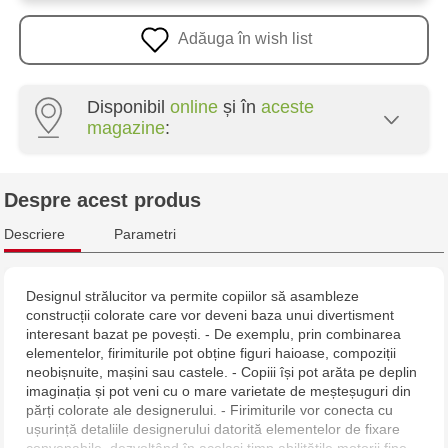
Adăuga în wish list
Disponibil
online
și în
aceste
magazine
:
Multistore Poșta Veche - str. Socoleni, 7
Despre acest produs
Multistore Centru - bd. Cantemir, 6
Descriere
Parametri
Jucarenia Buiucani Alfa
Designul strălucitor va permite copiilor să asambleze
construcții colorate care vor deveni baza unui divertisment
Jucărenia Rîșcani - bd. Moscova, 2
interesant bazat pe povești. - De exemplu, prin combinarea
elementelor, firimiturile pot obține figuri haioase, compoziții
Jucărenia Bălți - str. Alexandru Cel Bun, 5
neobișnuite, mașini sau castele. - Copiii își pot arăta pe deplin
imaginația și pot veni cu o mare varietate de meșteșuguri din
părți colorate ale designerului. - Firimiturile vor conecta cu
Jucărenia Cahul - str. Ștefan cel Mare, 29А
ușurință detaliile designerului datorită elementelor de fixare