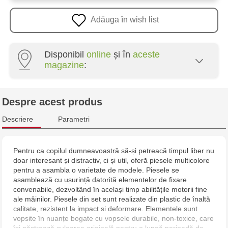
Adăuga în wish list
Disponibil
online
și în
aceste
magazine
:
Multistore Poșta Veche - str. Socoleni, 7
Despre acest produs
Multistore Centru - bd. Cantemir, 6
Descriere
Parametri
Jucărenia Rîșcani - bd. Moscova, 2
Pentru ca copilul dumneavoastră să-și petreacă timpul liber nu
doar interesant și distractiv, ci și util, oferă piesele multicolore
Jucarenia Buiucani Alfa
pentru a asambla o varietate de modele. Piesele se
asamblează cu ușurință datorită elementelor de fixare
Jucărenia Bălți - str. Alexandru Cel Bun, 5
convenabile, dezvoltând în același timp abilitățile motorii fine
ale mâinilor. Piesele din set sunt realizate din plastic de înaltă
calitate, rezistent la impact si deformare. Elementele sunt
Jucărenia Cahul - str. Ștefan cel Mare, 29А
vopsite în nuanțe bogate cu vopsele durabile, non-toxice, care