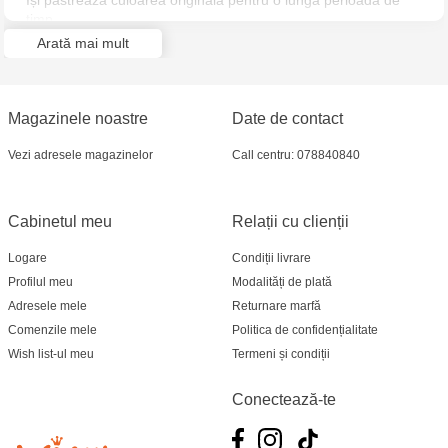
își păstrează culoarea originală pentru o lungă perioadă de
Jucarenia Ciocana - bd.Mircea cel Bătrân, 39
timp.
Arată mai mult
Multistore Telecentru - str. N. Testemițanu
Multistore Soroca - bd. Ștefan cel Mare, 110
Magazinele noastre
Date de contact
Jucărenia Bălți- EviMall, et2
Vezi adresele magazinelor
Call centru: 078840840
Cabinetul meu
Relații cu clienții
Logare
Condiții livrare
Profilul meu
Modalități de plată
Adresele mele
Returnare marfă
Comenzile mele
Politica de confidențialitate
Wish list-ul meu
Termeni și condiții
Conectează-te