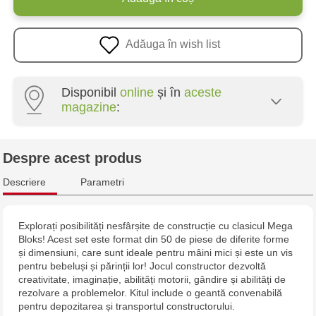
Adăuga în wish list
Disponibil
online
și în
aceste
magazine
:
Multistore Poșta Veche - str. Socoleni, 7
Despre acest produs
Multistore Centru - bd. Cantemir, 6
Descriere
Parametri
Jucărenia Rîșcani - bd. Moscova, 2
Explorați posibilități nesfârșite de construcție cu clasicul Mega
Bloks! Acest set este format din 50 de piese de diferite forme
Jucarenia Buiucani Alfa
și dimensiuni, care sunt ideale pentru mâini mici și este un vis
pentru bebeluși și părinții lor! Jocul constructor dezvoltă
Jucărenia Bălți - str. Alexandru Cel Bun, 5
creativitate, imaginație, abilități motorii, gândire și abilități de
rezolvare a problemelor. Kitul include o geantă convenabilă
pentru depozitarea și transportul constructorului.
Jucărenia Cahul - str. Ștefan cel Mare, 29А