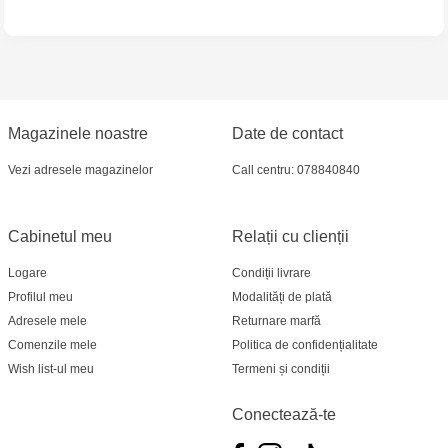
Jucarenia Ciocana - bd.Mircea cel Bătrân, 39
Multistore Telecentru - str. N. Testemițanu
Multistore Soroca - bd. Ștefan cel Mare, 110
Magazinele noastre
Date de contact
Vezi adresele magazinelor
Call centru: 078840840
Jucărenia Bălți- EviMall, et2
Cabinetul meu
Relații cu clienții
Logare
Condiții livrare
Profilul meu
Modalități de plată
Adresele mele
Returnare marfă
Comenzile mele
Politica de confidențialitate
Wish list-ul meu
Termeni și condiții
Conectează-te